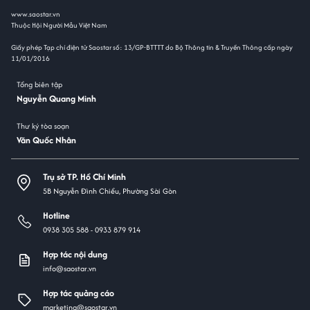
www.saostar.vn
Thuộc Hội Người Mẫu Việt Nam
Giấy phép Tạp chí điện tử Saostar số: 13/GP-BTTTT do Bộ Thông tin & Truyền Thông cấp ngày
11/01/2016
Tổng biên tập
Nguyễn Quang Minh
Thư ký tòa soạn
Văn Quốc Nhân
Trụ sở TP. Hồ Chí Minh
5B Nguyễn Đình Chiểu, Phường Sài Gòn
Hotline
0938 305 588 -
0933 879 914
Hợp tác nội dung
info@saostar.vn
Hợp tác quảng cáo
marketing@saostar.vn