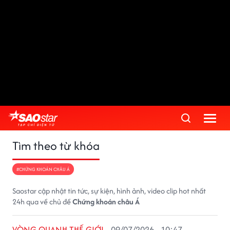
Tìm theo từ khóa
#CHỨNG KHOÁN CHÂU Á
Saostar cập nhật tin tức, sự kiện, hình ảnh, video clip hot nhất
24h qua về chủ đề
Chứng khoán châu Á
VÒNG QUANH THẾ GIỚI
09/07/2026 - 10:47