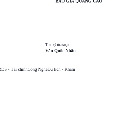
BÁO GIÁ QUẢNG CÁO
Thư ký tòa soạn
Văn Quốc Nhân
BĐS - Tài chính
Công Nghệ
Du lịch - Khám