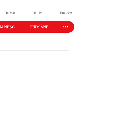
Tin Mới
Tin Hot
Tìm kiếm
M NHẠC
PHIM ẢNH
SAO SPORT