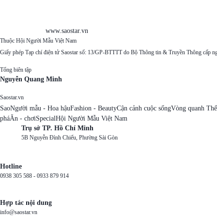
www.saostar.vn
Thuộc Hội Người Mẫu Việt Nam
Giấy phép Tạp chí điện tử Saostar số: 13/GP-BTTTT do Bộ Thông tin & Truyền Thông cấp n
Tổng biên tập
Nguyễn Quang Minh
Saostar.vn
Sao
Người mẫu - Hoa hậu
Fashion - Beauty
Cận cảnh cuộc sống
Vòng quanh Thế
phá
Ăn - chơi
Special
Hội Người Mẫu Việt Nam
Trụ sở TP. Hồ Chí Minh
5B Nguyễn Đình Chiểu, Phường Sài Gòn
Hotline
0938 305 588 -
0933 879 914
Hợp tác nội dung
info@saostar.vn