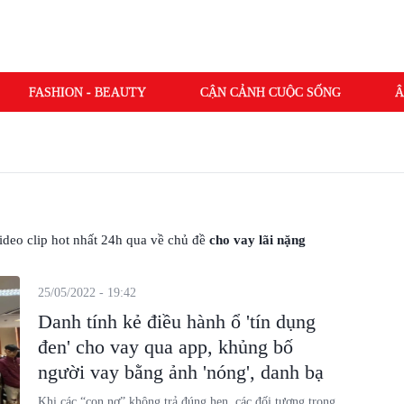
FASHION - BEAUTY
CẬN CẢNH CUỘC SỐNG
Â
 video clip hot nhất 24h qua về chủ đề
cho vay lãi nặng
25/05/2022 - 19:42
Danh tính kẻ điều hành ổ 'tín dụng
đen' cho vay qua app, khủng bố
người vay bằng ảnh 'nóng', danh bạ
Khi các “con nợ” không trả đúng hẹn, các đối tượng trong