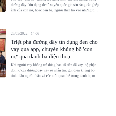
đường dây “tín dụng đen” xuyên quốc gia sẵn sàng cắt ghép
ảnh của con nợ, hoặc bạn bè, người thân họ vào những bức
ảnh “nóng”, tung lên mạng xã hội, nhằm bôi nhọ danh dự,
khiến dư luận vô cùng bức xúc.
25/05/2022 - 14:06
Triệt phá đường dây tín dụng đen cho
vay qua app, chuyên khủng bố 'con
nợ' qua danh bạ điện thoại
Khi người vay không trả đúng hạn số tiền đã vay, bộ phận
đòi nợ của đường dây này sẽ nhắn tin, gọi điện khủng bố
tinh thần người thân và các mối quan hệ trong danh bạ mà
"con nợ" cung cấp trước đó.