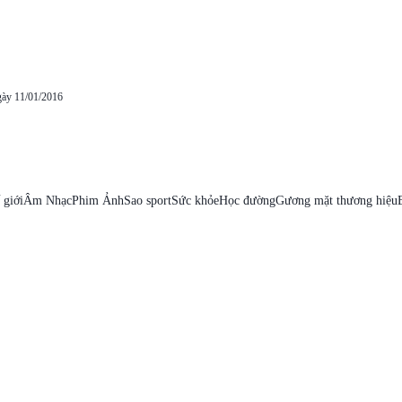
gày 11/01/2016
 giới
Âm Nhạc
Phim Ảnh
Sao sport
Sức khỏe
Học đường
Gương mặt thương hiệu