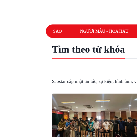
SAO
NGƯỜI MẪU - HOA HẬU
Tìm theo từ khóa
# CHO VAY LÃI NẶNG
Saostar cập nhật tin tức, sự kiện, hình ảnh,