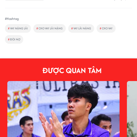
#Hashtag
#
VAY NẶNG LÃI
#
CHO VAY LÃI NẶNG
#
VAY LÃI NẶNG
#
CHO VAY
#
ĐÒI NỢ
ĐƯỢC QUAN TÂM