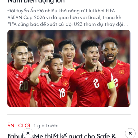
Đội tuyển Ấn Độ nhiều khả năng rút lui khỏi FIFA
ASEAN Cup 2026 vì đá giao hữu với Brazil, trong khi
FIFA cũng bác đề xuất cử đội U23 tham dự thay đội
tuyển quốc gia.
ĂN - CHƠI
1 giờ trước
×
×
FabulousMe thiết kế quạt cho Safe &