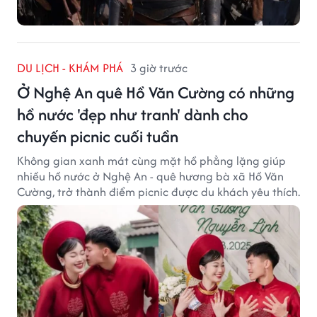
DU LỊCH - KHÁM PHÁ
3 giờ trước
Ở Nghệ An quê Hồ Văn Cường có những
hồ nước 'đẹp như tranh' dành cho
chuyến picnic cuối tuần
Không gian xanh mát cùng mặt hồ phẳng lặng giúp
nhiều hồ nước ở Nghệ An - quê hương bà xã Hồ Văn
Cường, trở thành điểm picnic được du khách yêu thích.