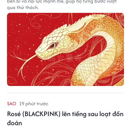
bền bỉ và nội lực mạnh mẽ, giúp họ từng bước vượt
qua thử thách.
SAO
19 phút trước
Rosé (BLACKPINK) lên tiếng sau loạt đồn
đoán