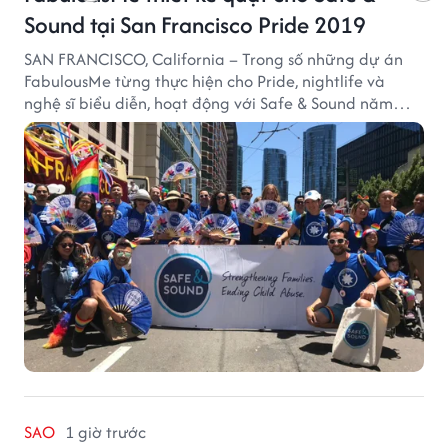
Sound tại San Francisco Pride 2019
SAN FRANCISCO, California – Trong số những dự án
FabulousMe từng thực hiện cho Pride, nightlife và
nghệ sĩ biểu diễn, hoạt động với Safe & Sound năm
2019 mang một bối cảnh khác biệt. Safe & Sound là tổ
chức phi lợi nhuận tại San Francisco hoạt động trong
lĩnh vực phòng ngừa bạo hành trẻ em, hỗ trợ gia đình
và xây dựng môi trường an toàn cho trẻ em.
SAO
1 giờ trước