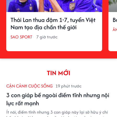
Thái Lan thua đậm 1-7, tuyển Việt
B
Nam tạo địa chấn thế giới
Â
SAO SPORT
7 giờ trước
TIN MỚI
CẬN CẢNH CUỘC SỐNG
19 phút trước
3 con giáp bề ngoài điềm tĩnh nhưng nội
lực rất mạnh
Ít nói, điềm tĩnh nhưng 3 con giáp này lại sở hữu ý chí