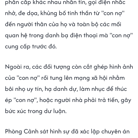
phân cấp khác nhau nhắn tin, gọi điện nhắc
nhở, đe dọa, khủng bố tinh thần từ "con nợ"
đến người thân của họ và toàn bộ các mối
quan hệ trong danh bạ điện thoại mà "con nợ"
cung cấp trước đó.
Ngoài ra, các đối tượng còn cắt ghép hình ảnh
của "con nợ" rồi tung lên mạng xã hội nhằm
bôi nhọ uy tín, hạ danh dự, làm nhục để thúc
ép "con nợ", hoặc người nhà phải trả tiền, gây
bức xúc trong dư luận.
Phòng Cảnh sát hình sự đã xác lập chuyên án