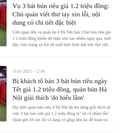
Vụ 3 bát bún riêu giá 1.2 triệu đồng:
Chủ quán viết thư tay xin lỗi, nội
dung có chi tiết đặc biệt
Liên quan đến vụ quán ăn ở Hà Nội bán 3 bát bún riêu giá
1.2 triệu đồng khiến dư luận xôn xao nhiều ngày qua, mới
đây, trên mạng xã hội đã xuất hiện hình ảnh bức thư viết
tay được cho là của chủ quán.
31/01/2025 - 12:00
Bị khách tố bán 3 bát bún riêu ngày
Tết giá 1.2 triệu đồng, quán bún Hà
Nội giải thích 'do hiểu lầm'
Đại diện quán bún riêu ở Hà Nội đã lên tiếng giải thích sự
việc 3 bát bún riêu giá 1.2 triệu đồng là "sự cố nhầm lẫn".
Quán gửi lời xin lỗi và đang cố gắng liên lạc để hoàn trả lại
tiền thừa cho khách.