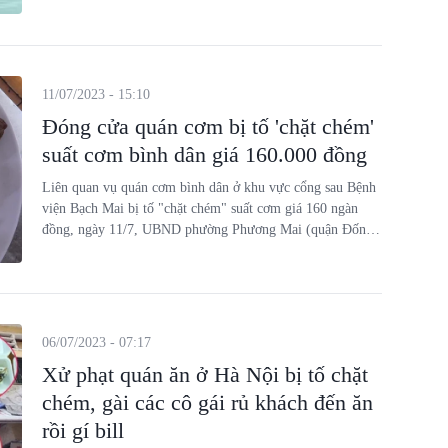
11/07/2023 - 15:10
Đóng cửa quán cơm bị tố 'chặt chém'
suất cơm bình dân giá 160.000 đồng
Liên quan vụ quán cơm bình dân ở khu vực cổng sau Bệnh
viện Bạch Mai bị tố "chặt chém" suất cơm giá 160 ngàn
đồng, ngày 11/7, UBND phường Phương Mai (quận Đống
Đa, TP Hà Nội) đã yêu cầu quán cơm này tạm đóng cửa.
06/07/2023 - 07:17
Xử phạt quán ăn ở Hà Nội bị tố chặt
chém, gài các cô gái rủ khách đến ăn
rồi gí bill