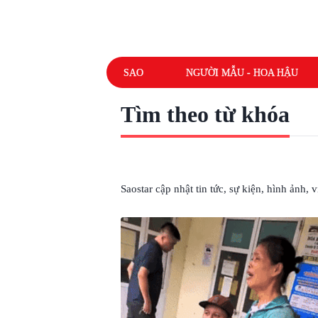
SAO
NGƯỜI MẪU - HOA HẬU
Tìm theo từ khóa
# CHẶT CHÉM GIÁ CẢ
Saostar cập nhật tin tức, sự kiện, hình ảnh,