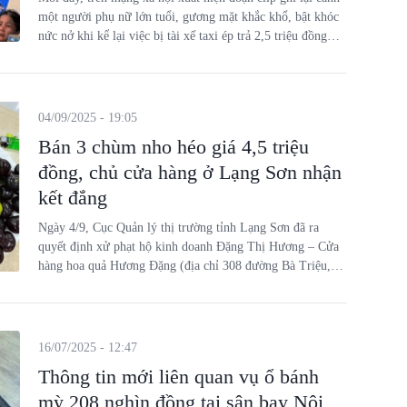
một người phụ nữ lớn tuổi, gương mặt khắc khổ, bật khóc
nức nở khi kể lại việc bị tài xế taxi ép trả 2,5 triệu đồng
cho quãng đường chỉ khoảng 70km.
04/09/2025 - 19:05
Bán 3 chùm nho héo giá 4,5 triệu
đồng, chủ cửa hàng ở Lạng Sơn nhận
kết đắng
Ngày 4/9, Cục Quản lý thị trường tỉnh Lạng Sơn đã ra
quyết định xử phạt hộ kinh doanh Đặng Thị Hương – Cửa
hàng hoa quả Hương Đặng (địa chỉ 308 đường Bà Triệu,
phường Kỳ Lừa, TP Lạng Sơn).
16/07/2025 - 12:47
Thông tin mới liên quan vụ ổ bánh
mỳ 208 nghìn đồng tại sân bay Nội