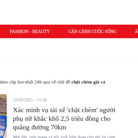
FASHION - BEAUTY
CẬN CẢNH CUỘC SỐNG
Â
 video clip hot nhất 24h qua về chủ đề
chặt chém giá cả
12/09/2025 - 15:30
Xác minh vụ tài xế 'chặt chém' người
phụ nữ khắc khổ 2,5 triệu đồng cho
quãng đường 70km
Mới đây, trên mạng xã hội xuất hiện đoạn clip ghi lại cảnh