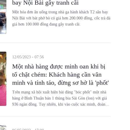
bay Nội Bài gây tranh cãi
Một hóa đơn ăn uống trong nhà ga hành khách T2 sân bay
Nội Bài với bát phở bò có giá hơn 200.000 đồng, cốc trà đá
giá hơn 100.000 đồng đang gây tranh cãi.
12/05/2023 - 07:56
Một nhà hàng được minh oan khi bị
tố chặt chém: Khách hàng cần văn
minh và tỉnh táo, đừng sơ hở là 'phốt'
Trên mạng xã hội xuất hiện bài đăng "bóc phốt" một nhà
hàng ở Bình Thuận bán 1 thùng bia Sài Gòn (lon) với giá
936 ngàn đồng. Tuy nhiên, khi vào cuộc xác minh, đoàn
kiểm tra cho rằng, người đăng tải sự việc trên đã tố cơ sở
này là bán giá “trên trời” là không đúng.