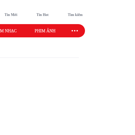
Tin Mới
Tin Hot
Tìm kiếm
M NHẠC
PHIM ẢNH
SAO SPORT