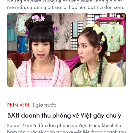
Những bộ phim Trung Quốc từng khiến khán giả Việt
mê mẩn, cứ đến giờ trưa lại háo hức bật tivi đón xem.
PHIM ẢNH
1 giờ trước
BXH doanh thu phòng vé Việt gây chú ý
Spider-Man 4 dẫn đầu phòng vé Việt, trong khi nhiều
bom tấn quốc tế cạnh tranh quyết liệt ở top doanh thu