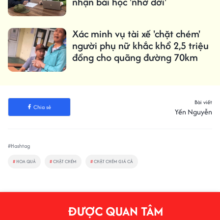
nhận bài học 'nhớ đời'
Xác minh vụ tài xế 'chặt chém'
người phụ nữ khắc khổ 2,5 triệu
đồng cho quãng đường 70km
Bài viết
Chia sẻ
Yến Nguyễn
#Hashtag
#
HOA QUẢ
#
CHẶT CHÉM
#
CHẶT CHÉM GIÁ CẢ
ĐƯỢC QUAN TÂM