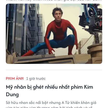
sẽ là cột mốc tiếp theo của Người Nhện?
PHIM ẢNH
1 giờ trước
Mỹ nhân bị ghét nhiều nhất phim Kim
Dung
Sở hữu nhan sắc nổi bật nhưng A Tử khiến khán giả
vừa tức giận vừa thương cảm bởi tính cách và số