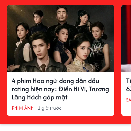
4 phim Hoa ngữ đang dẫn đầu
T
rating hiện nay: Điền Hi Vi, Trương
6
Lăng Hách góp mặt
S
PHIM ẢNH
1 giờ trước