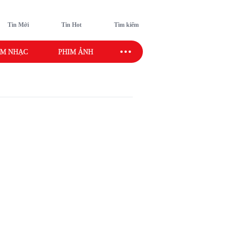
Tin Mới
Tin Hot
Tìm kiếm
M NHẠC
PHIM ẢNH
SAO SPORT