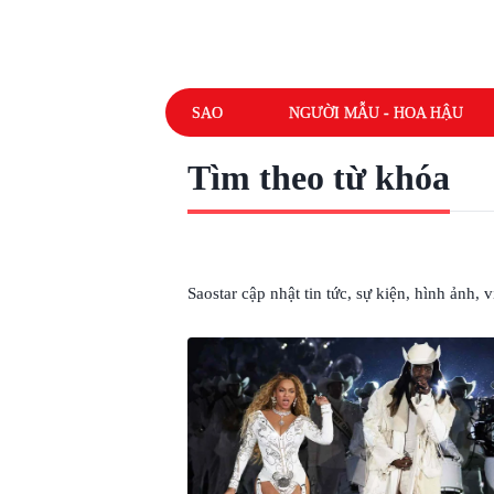
SAO
NGƯỜI MẪU - HOA HẬU
Tìm theo từ khóa
# BEYONCÉ
Saostar cập nhật tin tức, sự kiện, hình ảnh,