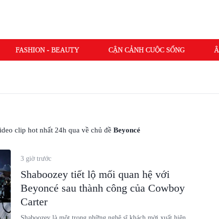
FASHION - BEAUTY
CẬN CẢNH CUỘC SỐNG
Â
 video clip hot nhất 24h qua về chủ đề
Beyoncé
3 giờ trước
Shaboozey tiết lộ mối quan hệ với
Beyoncé sau thành công của Cowboy
Carter
Shaboozey là một trong những nghệ sĩ khách mời xuất hiện