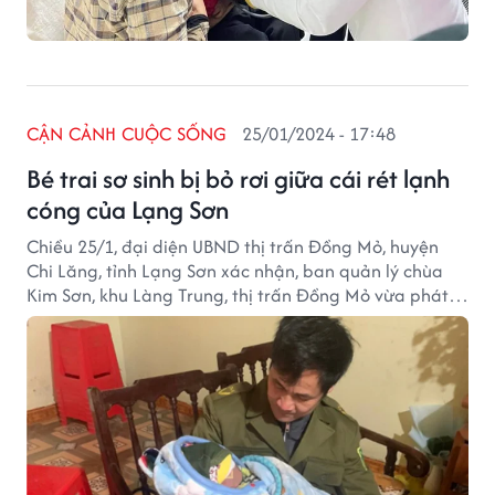
CẬN CẢNH CUỘC SỐNG
25/01/2024 - 17:48
Bé trai sơ sinh bị bỏ rơi giữa cái rét lạnh
cóng của Lạng Sơn
Chiều 25/1, đại diện UBND thị trấn Đồng Mỏ, huyện
Chi Lăng, tỉnh Lạng Sơn xác nhận, ban quản lý chùa
Kim Sơn, khu Làng Trung, thị trấn Đồng Mỏ vừa phát
hiện một bé trai sơ sinh bị bỏ rơi trong giỏ nhựa màu
xanh.