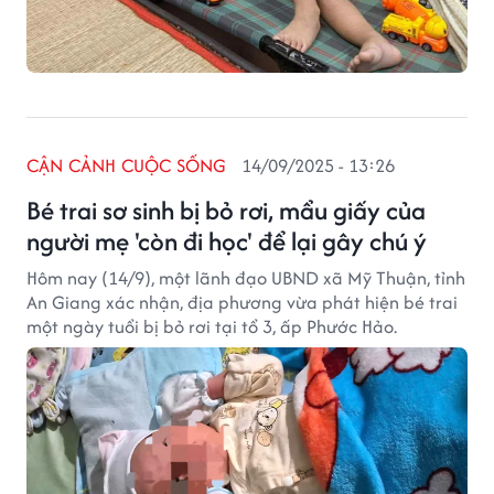
CẬN CẢNH CUỘC SỐNG
14/09/2025 - 13:26
Bé trai sơ sinh bị bỏ rơi, mẩu giấy của
người mẹ 'còn đi học' để lại gây chú ý
Hôm nay (14/9), một lãnh đạo UBND xã Mỹ Thuận, tỉnh
An Giang xác nhận, địa phương vừa phát hiện bé trai
một ngày tuổi bị bỏ rơi tại tổ 3, ấp Phước Hảo.