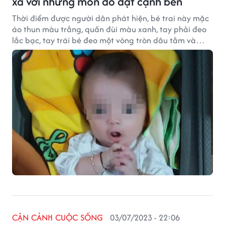
xa với những món đồ đặt cạnh bên
Thời điểm được người dân phát hiện, bé trai này mặc
áo thun màu trắng, quần đùi màu xanh, tay phải đeo
lắc bạc, tay trái bé đeo một vòng tròn dâu tằm và
chiếc vòng bằng sợi chỉ đỏ.
CẬN CẢNH CUỘC SỐNG
03/07/2023 - 22:06