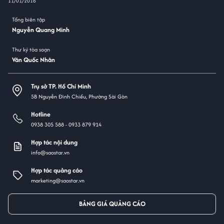
11/01/2016
Tổng biên tập
Nguyễn Quang Minh
Thư ký tòa soạn
Văn Quốc Nhân
Trụ sở TP. Hồ Chí Minh
5B Nguyễn Đình Chiểu, Phường Sài Gòn
Hotline
0938 305 588 -
0933 879 914
Hợp tác nội dung
info@saostar.vn
Hợp tác quảng cáo
marketing@saostar.vn
BẢNG GIÁ QUẢNG CÁO