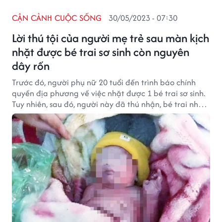
CẬN CẢNH CUỘC SỐNG
30/05/2023 - 07:30
Lời thú tội của người mẹ trẻ sau màn kịch
nhặt được bé trai sơ sinh còn nguyên
dây rốn
Trước đó, người phụ nữ 20 tuổi đến trình báo chính
quyền địa phương về việc nhặt được 1 bé trai sơ sinh.
Tuy nhiên, sau đó, người này đã thú nhận, bé trai nhặt
được do mình sinh ở nhà rồi dựng lên câu chuyện nhặt
được.