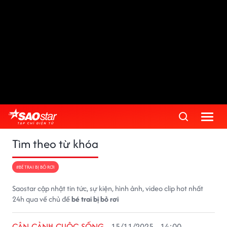
Tìm theo từ khóa
#BÉ TRAI BỊ BỎ RƠI
Saostar cập nhật tin tức, sự kiện, hình ảnh, video clip hot nhất
24h qua về chủ đề
bé trai bị bỏ rơi
CẬN CẢNH CUỘC SỐNG
15/11/2025 - 14:00