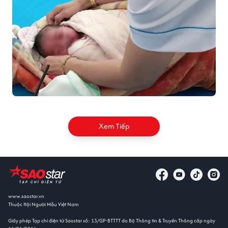
Xem Tiếp
www.saostar.vn
Thuộc Hội Người Mẫu Việt Nam
Giấy phép Tạp chí điện tử Saostar số: 13/GP-BTTTT do Bộ Thông tin & Truyền Thông cấp ngày