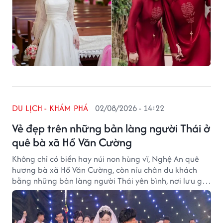
DU LỊCH - KHÁM PHÁ
02/08/2026 - 14:22
Vẻ đẹp trên những bản làng người Thái ở
quê bà xã Hồ Văn Cường
Không chỉ có biển hay núi non hùng vĩ, Nghệ An quê
hương bà xã Hồ Văn Cường, còn níu chân du khách
bằng những bản làng người Thái yên bình, nơi lưu giữ
vẻ đẹp mộc mạc và bản sắc văn hóa đặc trưng của
miền Tây xứ Nghệ.