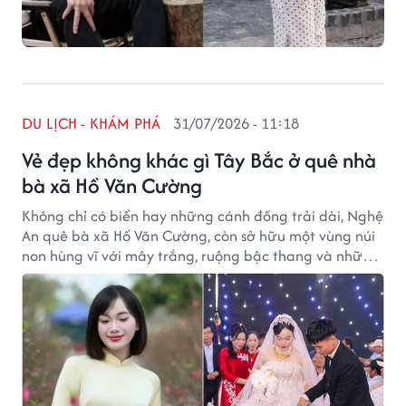
DU LỊCH - KHÁM PHÁ
31/07/2026 - 11:18
Vẻ đẹp không khác gì Tây Bắc ở quê nhà
bà xã Hồ Văn Cường
Không chỉ có biển hay những cánh đồng trải dài, Nghệ
An quê bà xã Hồ Văn Cường, còn sở hữu một vùng núi
non hùng vĩ với mây trắng, ruộng bậc thang và những
bản làng bình yên. Nhiều du khách ví nơi đây mang vẻ
đẹp chẳng khác gì Tây Bắc, nhưng vẫn giữ được bản
sắc rất riêng của xứ Nghệ.