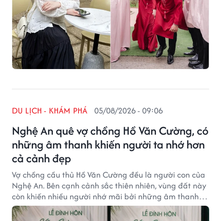
DU LỊCH - KHÁM PHÁ
05/08/2026 - 09:06
Nghệ An quê vợ chồng Hồ Văn Cường, có
những âm thanh khiến người ta nhớ hơn
cả cảnh đẹp
Vợ chồng cầu thủ Hồ Văn Cường đều là người con của
Nghệ An. Bên cạnh cảnh sắc thiên nhiên, vùng đất này
còn khiến nhiều người nhớ mãi bởi những âm thanh
rất đỗi bình dị, góp phần tạo nên nét cuốn hút riêng
của xứ Nghệ.