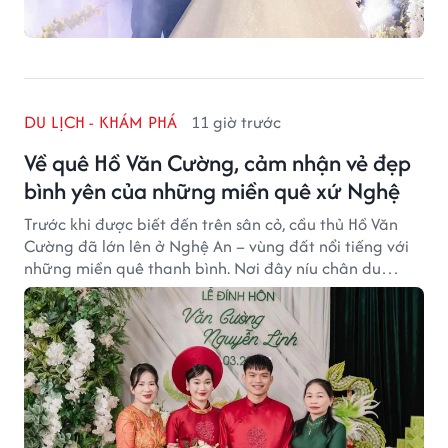
DU LỊCH - KHÁM PHÁ
11 giờ trước
Về quê Hồ Văn Cường, cảm nhận vẻ đẹp
bình yên của những miền quê xứ Nghệ
Trước khi được biết đến trên sân cỏ, cầu thủ Hồ Văn
Cường đã lớn lên ở Nghệ An – vùng đất nổi tiếng với
những miền quê thanh bình. Nơi đây níu chân du
khách bằng cánh đồng xanh, làng quê yên ả và nhịp
sống chậm đầy bình yên.