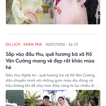
DU LỊCH - KHÁM PHÁ
30/07/2026 - 16:33
Sắp vào đầu thu, quê hương bà xã Hồ
Văn Cường mang vẻ đẹp rất khác mùa
hè
Đầu thu, Nghệ An - quê hương bà xã Hồ Văn Cường,
dần chuyển mình với những gam màu dịu dàng và
bầu không khí dễ chịu hơn. Đây cũng là lúc nhiều điểm
đến mang một vẻ đẹp rất khác so với những ngày hè
sôi động.