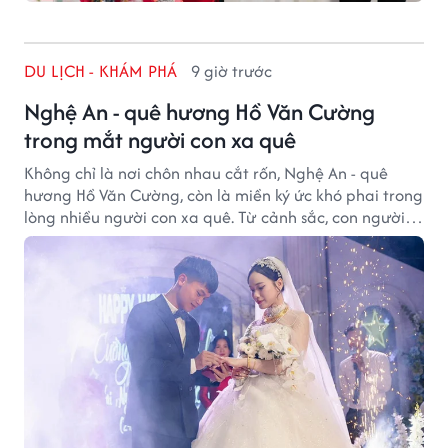
DU LỊCH - KHÁM PHÁ
9 giờ trước
Nghệ An - quê hương Hồ Văn Cường
trong mắt người con xa quê
Không chỉ là nơi chôn nhau cắt rốn, Nghệ An - quê
hương Hồ Văn Cường, còn là miền ký ức khó phai trong
lòng nhiều người con xa quê. Từ cảnh sắc, con người
đến hương vị quê nhà, tất cả đều trở thành những
điều khiến họ luôn mong ngày trở về.