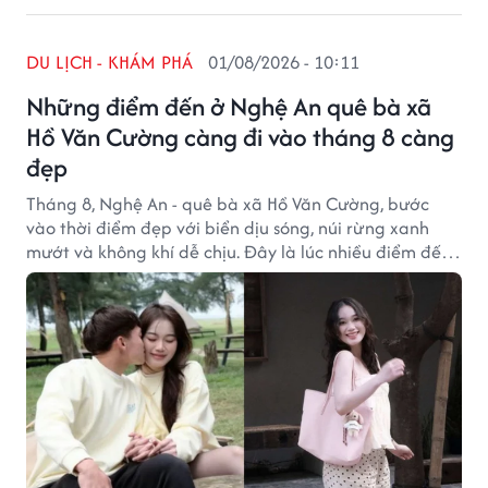
DU LỊCH - KHÁM PHÁ
01/08/2026 - 10:11
Những điểm đến ở Nghệ An quê bà xã
Hồ Văn Cường càng đi vào tháng 8 càng
đẹp
Tháng 8, Nghệ An - quê bà xã Hồ Văn Cường, bước
vào thời điểm đẹp với biển dịu sóng, núi rừng xanh
mướt và không khí dễ chịu. Đây là lúc nhiều điểm đến
trong tỉnh khoác lên vẻ đẹp khác hẳn những tháng
cao điểm mùa hè.