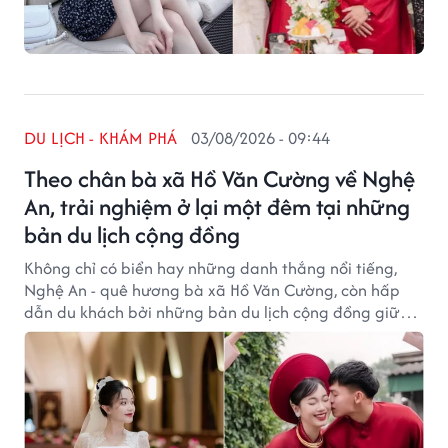
DU LỊCH - KHÁM PHÁ
03/08/2026 - 09:44
Theo chân bà xã Hồ Văn Cường về Nghệ
An, trải nghiệm ở lại một đêm tại những
bản du lịch cộng đồng
Không chỉ có biển hay những danh thắng nổi tiếng,
Nghệ An - quê hương bà xã Hồ Văn Cường, còn hấp
dẫn du khách bởi những bản du lịch cộng đồng giữa
núi rừng miền Tây. Dành một đêm nghỉ tại đây là cách
để cảm nhận trọn vẹn vẻ đẹp thiên nhiên và nhịp sống
bình yên của người dân bản địa.