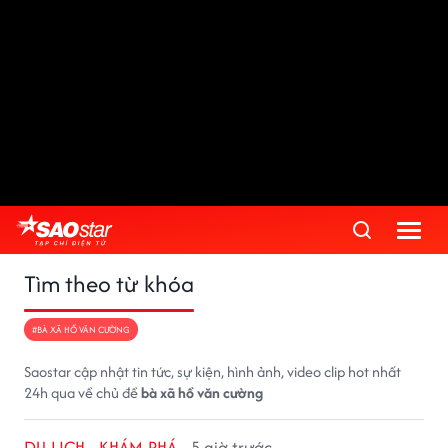
Tìm theo từ khóa
#BÀ XÃ HỒ VĂN CƯỜNG
Saostar cập nhật tin tức, sự kiện, hình ảnh, video clip hot nhất
24h qua về chủ đề
bà xã hồ văn cường
DU LỊCH - KHÁM PHÁ
5 giờ trước