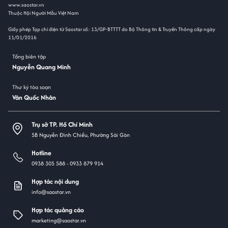
www.saostar.vn
Thuộc Hội Người Mẫu Việt Nam
Giấy phép Tạp chí điện tử Saostar số: 13/GP-BTTTT do Bộ Thông tin & Truyền Thông cấp ngày
11/01/2016
Tổng biên tập
Nguyễn Quang Minh
Thư ký tòa soạn
Văn Quốc Nhân
Trụ sở TP. Hồ Chí Minh
5B Nguyễn Đình Chiểu, Phường Sài Gòn
Hotline
0938 305 588 -
0933 879 914
Hợp tác nội dung
info@saostar.vn
Hợp tác quảng cáo
marketing@saostar.vn