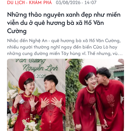
DU LỊCH - KHÁM PHÁ
03/08/2026 - 14:07
Những thảo nguyên xanh đẹp như miền
viễn du ở quê hương bà xã Hồ Văn
Cường
Nhắc đến Nghệ An - quê hương bà xã Hồ Văn Cường,
nhiều người thường nghĩ ngay đến biển Cửa Lò hay
những cung đường miền Tây hùng vĩ. Thế nhưng, vùng
đất này còn có nhiều đồng cỏ và thung lũng xanh
mướt, mang vẻ đẹp khoáng đạt, rất thích hợp cho
những chuyến đi tìm về thiên nhiên.