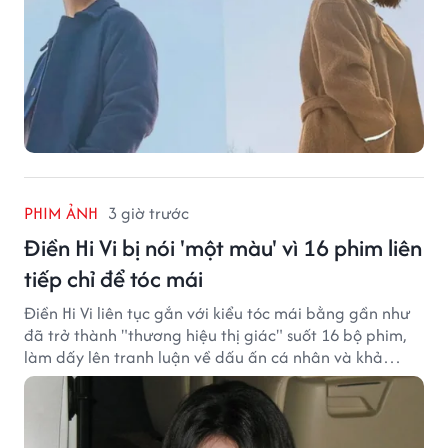
PHIM ẢNH
3 giờ trước
Điền Hi Vi bị nói 'một màu' vì 16 phim liên
tiếp chỉ để tóc mái
Điền Hi Vi liên tục gắn với kiểu tóc mái bằng gần như
đã trở thành "thương hiệu thị giác" suốt 16 bộ phim,
làm dấy lên tranh luận về dấu ấn cá nhân và khả
năng biến hóa trên màn ảnh.