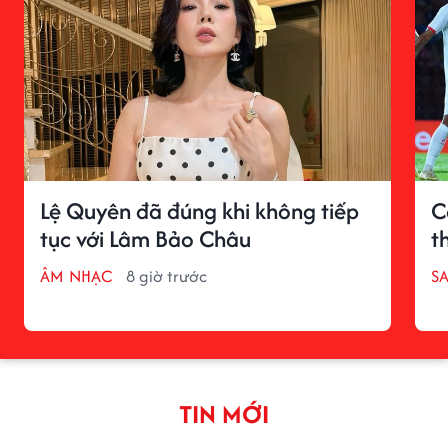
Lệ Quyên đã đúng khi không tiếp
C
tục với Lâm Bảo Châu
t
ÂM NHẠC
8 giờ trước
S
TIN MỚI