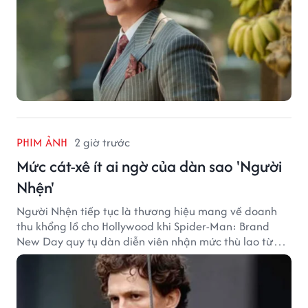
PHIM ẢNH
2 giờ trước
Mức cát-xê ít ai ngờ của dàn sao 'Người
Nhện'
Người Nhện tiếp tục là thương hiệu mang về doanh
thu khổng lồ cho Hollywood khi Spider-Man: Brand
New Day quy tụ dàn diễn viên nhận mức thù lao từ
hàng chục đến hàng trăm tỷ đồng. Thành công phòng
vé của bộ phim cũng giúp nhiều ngôi sao sở hữu khoản
thu nhập đáng mơ ước.