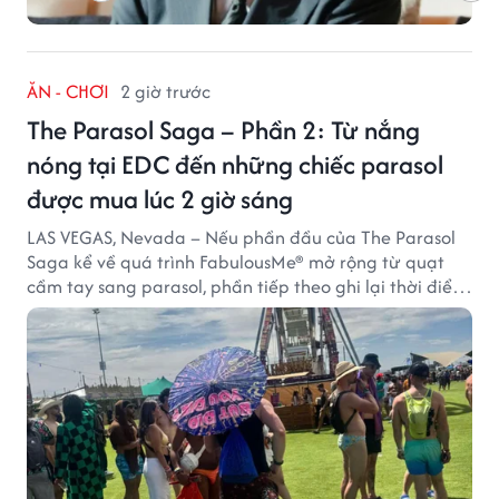
ĂN - CHƠI
2 giờ trước
The Parasol Saga – Phần 2: Từ nắng
nóng tại EDC đến những chiếc parasol
được mua lúc 2 giờ sáng
LAS VEGAS, Nevada – Nếu phần đầu của The Parasol
Saga kể về quá trình FabulousMe® mở rộng từ quạt
cầm tay sang parasol, phần tiếp theo ghi lại thời điểm
sản phẩm được thị trường đón nhận và dần vượt khỏi
công năng che nắng thông thường.