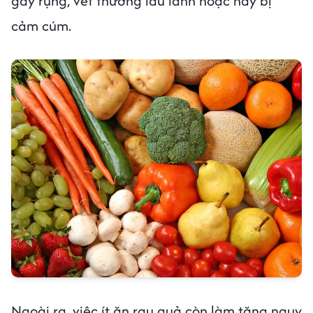
gãy rụng, vết thương lâu lành hoặc hay bị
cảm cúm.
Ngoài ra, việc ít ăn rau quả còn làm tăng nguy