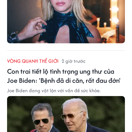
VÒNG QUANH THẾ GIỚI
2 giờ trước
Con trai tiết lộ tình trạng ung thư của
Joe Biden: 'Bệnh đã di căn, rất đau đớn'
Joe Biden đang vật lộn với vấn đề sức khỏe.