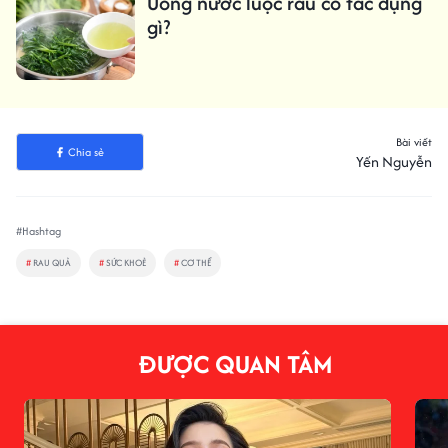
Uống nước luộc rau có tác dụng
gì?
Bài viết
Chia sẻ
Yến Nguyễn
#Hashtag
#
RAU QUẢ
#
SỨC KHOẺ
#
CƠ THỂ
ĐƯỢC QUAN TÂM