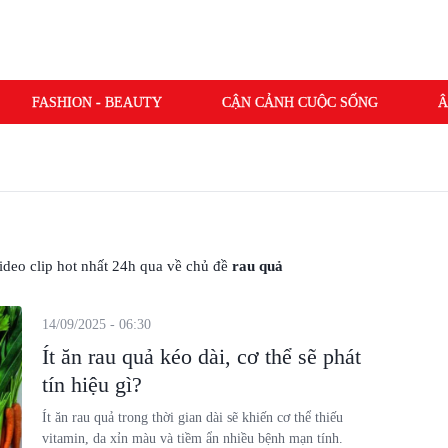
FASHION - BEAUTY
CẬN CẢNH CUỘC SỐNG
Â
 video clip hot nhất 24h qua về chủ đề
rau quả
14/09/2025 - 06:30
Ít ăn rau quả kéo dài, cơ thể sẽ phát
tín hiệu gì?
Ít ăn rau quả trong thời gian dài sẽ khiến cơ thể thiếu
vitamin, da xỉn màu và tiềm ẩn nhiều bệnh mạn tính.