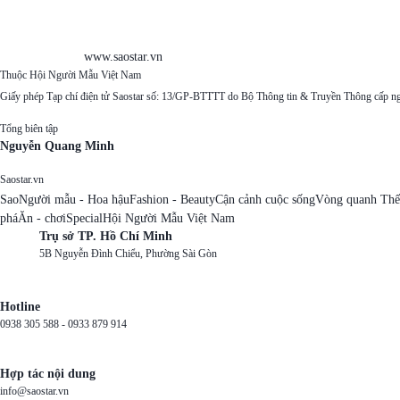
www.saostar.vn
Thuộc Hội Người Mẫu Việt Nam
Giấy phép Tạp chí điện tử Saostar số: 13/GP-BTTTT do Bộ Thông tin & Truyền Thông cấp n
Tổng biên tập
Nguyễn Quang Minh
Saostar.vn
Sao
Người mẫu - Hoa hậu
Fashion - Beauty
Cận cảnh cuộc sống
Vòng quanh Thế
phá
Ăn - chơi
Special
Hội Người Mẫu Việt Nam
Trụ sở TP. Hồ Chí Minh
5B Nguyễn Đình Chiểu, Phường Sài Gòn
Hotline
0938 305 588 -
0933 879 914
Hợp tác nội dung
info@saostar.vn