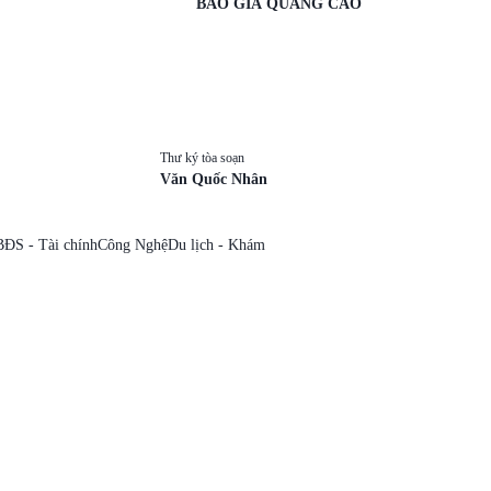
BÁO GIÁ QUẢNG CÁO
Thư ký tòa soạn
Văn Quốc Nhân
BĐS - Tài chính
Công Nghệ
Du lịch - Khám