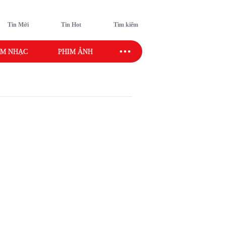
Tin Mới
Tin Hot
Tìm kiếm
M NHẠC
PHIM ẢNH
SAO SPORT