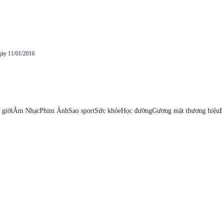
gày 11/01/2016
 giới
Âm Nhạc
Phim Ảnh
Sao sport
Sức khỏe
Học đường
Gương mặt thương hiệu