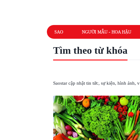
SAO
NGƯỜI MẪU - HOA HẬU
Tìm theo từ khóa
# RAU QUẢ
Saostar cập nhật tin tức, sự kiện, hình ảnh,