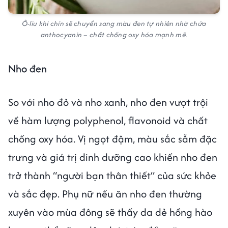
Ô-liu khi chín sẽ chuyển sang màu đen tự nhiên nhờ chứa
anthocyanin – chất chống oxy hóa mạnh mẽ.
Nho đen
So với nho đỏ và nho xanh, nho đen vượt trội
về hàm lượng polyphenol, flavonoid và chất
chống oxy hóa. Vị ngọt đậm, màu sắc sẫm đặc
trưng và giá trị dinh dưỡng cao khiến nho đen
trở thành “người bạn thân thiết” của sức khỏe
và sắc đẹp. Phụ nữ nếu ăn nho đen thường
xuyên vào mùa đông sẽ thấy da dẻ hồng hào