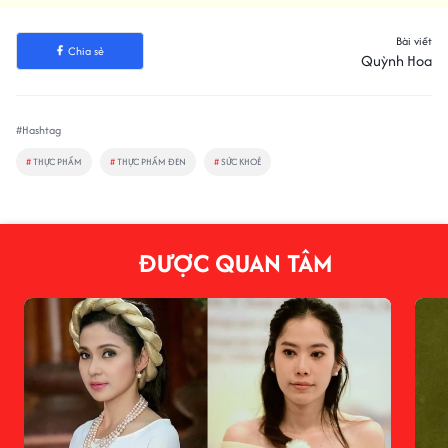
Bài viết
Chia sẻ
Quỳnh Hoa
#Hashtag
#
THỰC PHẨM
#
THỰC PHẨM ĐEN
#
SỨC KHOẺ
ĐƯỢC QUAN TÂM