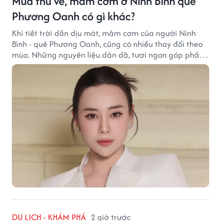
Mùa thu về, mâm cơm ở Ninh Bình quê
Phương Oanh có gì khác?
Khi tiết trời dần dịu mát, mâm cơm của người Ninh
Bình - quê Phương Oanh, cũng có nhiều thay đổi theo
mùa. Những nguyên liệu dân dã, tươi ngon góp phần
tạo nên hương vị bình dị nhưng đầy cuốn hút của vùng
đất cố đô.
DU LỊCH - KHÁM PHÁ
2 giờ trước