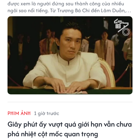
được xem là người đứng sau thành công của nhiều
ngôi sao nổi tiếng. Từ Trương Bá Chi đến Lâm Duẫn,
không ít diễn viên đã bước sang trang mới trong sự
nghiệp nhờ cơ hội từ Châu Tinh Trì.
PHIM ẢNH
1 giờ trước
Giây phút ấy vượt quá giới hạn vẫn chưa
phá nhiệt cột mốc quan trọng