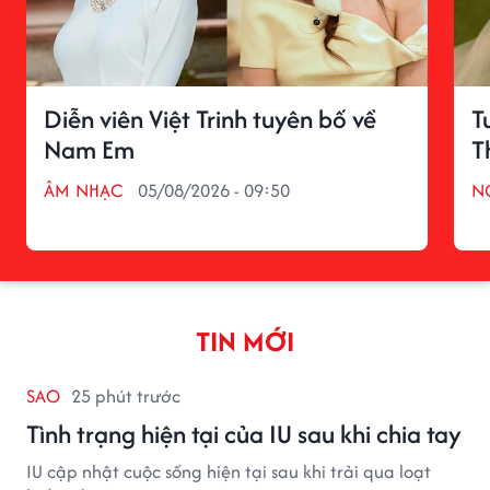
Diễn viên Việt Trinh tuyên bố về
T
Nam Em
T
ÂM NHẠC
05/08/2026 - 09:50
N
TIN MỚI
SAO
25 phút trước
Tình trạng hiện tại của IU sau khi chia tay
IU cập nhật cuộc sống hiện tại sau khi trải qua loạt