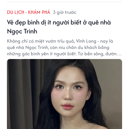
DU LỊCH - KHÁM PHÁ
3 giờ trước
Vẻ đẹp bình dị ít người biết ở quê nhà
Ngọc Trinh
Không chỉ có miệt vườn trĩu quả, Vĩnh Long - nay là
quê nhà Ngọc Trinh, còn níu chân du khách bằng
những góc bình yên ít người biết. Từ bến sông, đường
quê đến nhịp sống chậm rãi, tất cả tạo nên sức hút rất
riêng của vùng đất miền Tây.