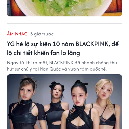
ÂM NHẠC
3 giờ trước
YG hé lộ sự kiện 10 năm BLACKPINK, để
lộ chi tiết khiến fan lo lắng
Ngay từ khi ra mắt, BLACKPINK đã nhanh chóng thu
hút sự chú ý tại Hàn Quốc và vươn tầm quốc tế.