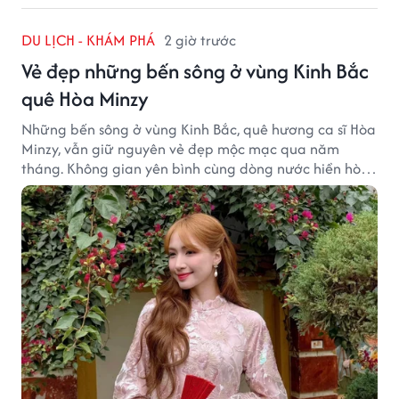
DU LỊCH - KHÁM PHÁ
2 giờ trước
Vẻ đẹp những bến sông ở vùng Kinh Bắc
quê Hòa Minzy
Những bến sông ở vùng Kinh Bắc, quê hương ca sĩ Hòa
Minzy, vẫn giữ nguyên vẻ đẹp mộc mạc qua năm
tháng. Không gian yên bình cùng dòng nước hiền hòa
tạo nên một góc Bắc Ninh rất đáng để khám phá.