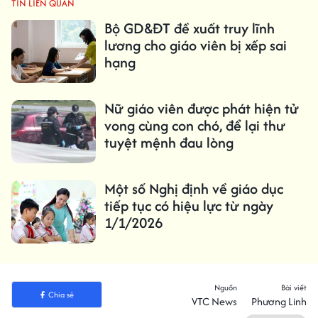
TIN LIÊN QUAN
Bộ GD&ĐT đề xuất truy lĩnh
lương cho giáo viên bị xếp sai
hạng
Nữ giáo viên được phát hiện tử
vong cùng con chó, để lại thư
tuyệt mệnh đau lòng
Một số Nghị định về giáo dục
tiếp tục có hiệu lực từ ngày
1/1/2026
Nguồn
Bài viết
Chia sẻ
VTC News
Phương Linh