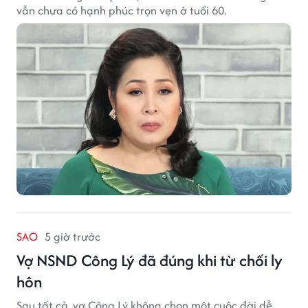
vẫn chưa có hạnh phúc trọn vẹn ở tuổi 60.
SAO
5 giờ trước
Vợ NSND Công Lý đã đúng khi từ chối ly
hôn
Sau tất cả, vợ Công Lý không chọn một cuộc đời dễ