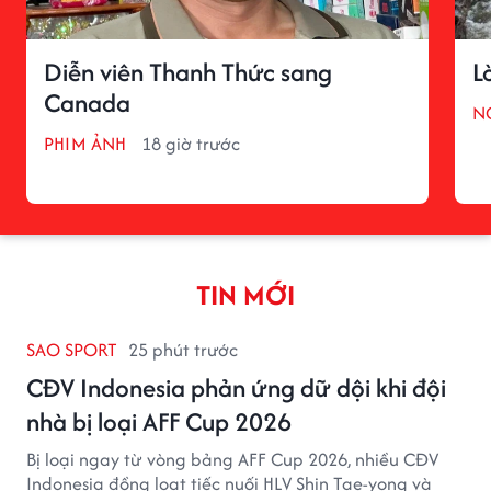
Diễn viên Thanh Thức sang
L
Canada
N
PHIM ẢNH
18 giờ trước
TIN MỚI
SAO SPORT
25 phút trước
CĐV Indonesia phản ứng dữ dội khi đội
nhà bị loại AFF Cup 2026
Bị loại ngay từ vòng bảng AFF Cup 2026, nhiều CĐV
Indonesia đồng loạt tiếc nuối HLV Shin Tae-yong và