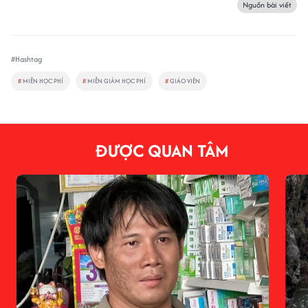
Nguồn bài viết
#Hashtag
#
MIỄN HỌC PHÍ
#
MIỄN GIẢM HỌC PHÍ
#
GIÁO VIÊN
ĐƯỢC QUAN TÂM