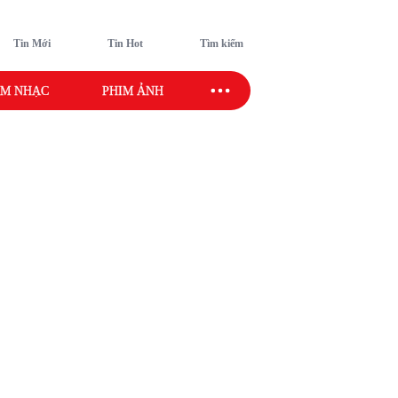
Tin Mới
Tin Hot
Tìm kiếm
M NHẠC
PHIM ẢNH
SAO SPORT