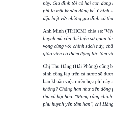
này. Gia đình tôi có hai con đang
phí là một khoản đáng kể. Chính s
đặc biệt với những gia đình có th
Anh Minh (TP.HCM) chia sẻ:
"Việ
huynh mà còn thể hiện sự quan tâ
vọng cùng với chính sách này, chấ
giáo viên có thêm động lực làm việ
Chị Thu Hằng (Hải Phòng) cũng bày
sinh công lập trên cả nước sẽ đượ
băn khoăn việc miễn học phí này
c
không? Chẳng hạn như tiền đồng p
thu xã hội hóa. "Mong rằng chính 
phụ huynh yên tâm hơn", chị Hằng