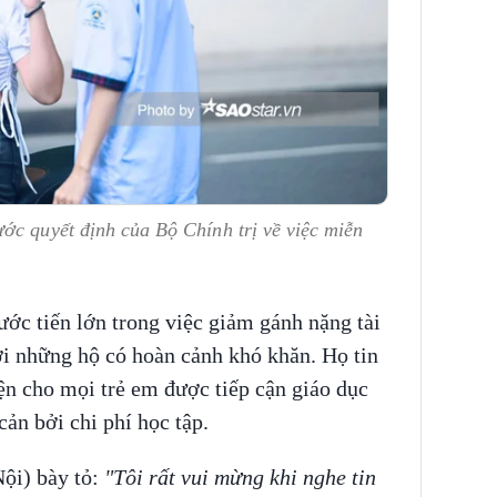
ớc quyết định của Bộ Chính trị về việc miễn
ớc tiến lớn trong việc giảm gánh nặng tài
với những hộ có hoàn cảnh khó khăn. Họ tin
iện cho mọi trẻ em được tiếp cận giáo dục
ản bởi chi phí học tập.
ội) bày tỏ:
"Tôi rất vui mừng khi nghe tin