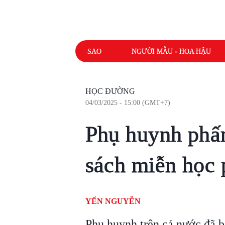
SAO
NGƯỜI MẪU - HOA HẬU
HỌC ĐƯỜNG
04/03/2025 - 15:00 (GMT+7)
Phụ huynh phấn
sách miễn học 
YẾN NGUYỄN
Phụ huynh trên cả nước đã b