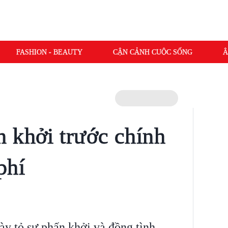
FASHION - BEAUTY
CẬN CẢNH CUỘC SỐNG
Â
 khởi trước chính
phí
ày tỏ sự phấn khởi và đồng tình