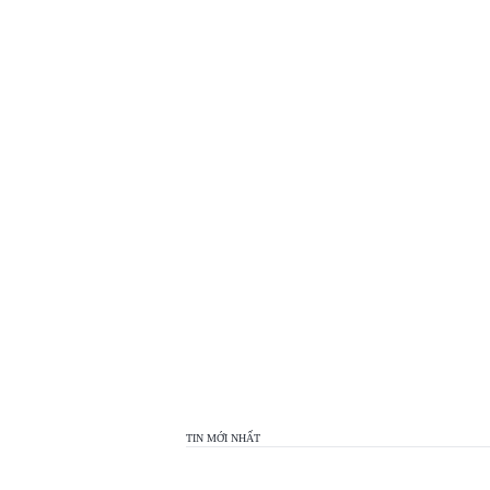
TOP
VIEW
24H
TIN MỚI NHẤT