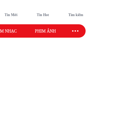
Tin Mới
Tin Hot
Tìm kiếm
M NHẠC
PHIM ẢNH
SAO SPORT