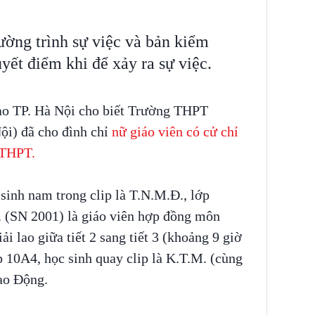
ường trình sự việc và bản kiểm
ết điểm khi để xảy ra sự việc.
ạo TP. Hà Nội cho biết Trường THPT
ội) đã cho đình chỉ
nữ giáo viên có cử chỉ
h THPT.
sinh nam trong clip là T.N.M.Đ., lớp
T. (SN 2001) là giáo viên hợp đồng môn
ải lao giữa tiết 2 sang tiết 3 (khoảng 9 giờ
p 10A4, học sinh quay clip là K.T.M. (cùng
Lao Động.