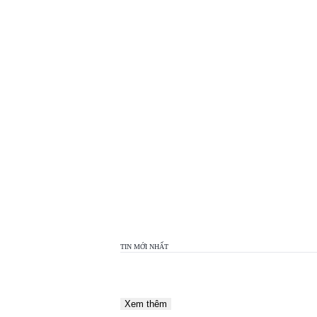
TOP
VIEW
24H
TIN MỚI NHẤT
Xem thêm