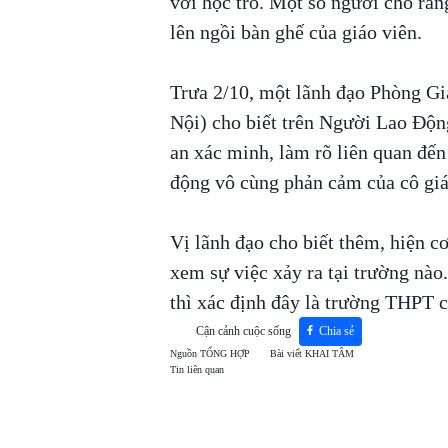
với học trò. Một số người cho rằng
lên ngồi bàn ghế của giáo viên.
Trưa 2/10, một lãnh đạo Phòng Gi
Nội) cho biết trên Người Lao Độn
an xác minh, làm rõ liên quan đến
động vô cùng phản cảm của cô giá
Vị lãnh đạo cho biết thêm, hiện c
xem sự việc xảy ra tại trường nào
thì xác định đây là trường THPT
Cận cảnh cuộc sống
Chia sẻ
Nguồn
TỔNG HỢP
Bài viết
KHAI TÂM
Tin liên quan