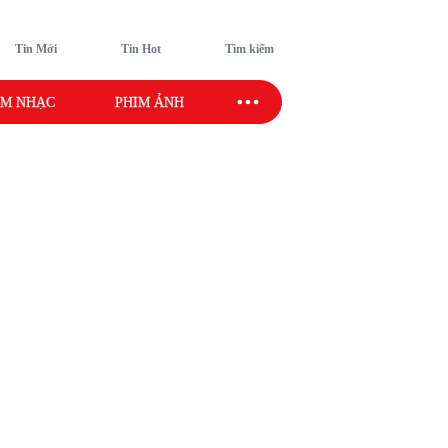
Tin Mới
Tin Hot
Tìm kiếm
M NHẠC
PHIM ẢNH
SAO SPORT