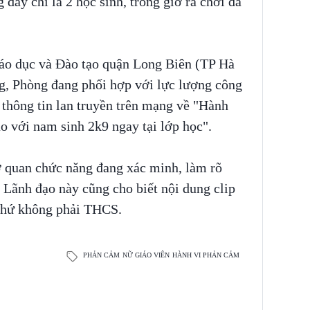
 đây chỉ là 2 học sinh, trong giờ ra chơi đã
áo dục và Đào tạo quận Long Biên (TP Hà
g, Phòng đang phối hợp với lực lượng công
 thông tin lan truyền trên mạng về "Hành
o với nam sinh 2k9 ngay tại lớp học".
ơ quan chức năng đang xác minh, làm rõ
. Lãnh đạo này cũng cho biết nội dung clip
 chứ không phải THCS.
PHẢN CẢM
NỮ GIÁO VIÊN
HÀNH VI PHẢN CẢM