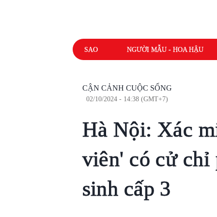
SAO
NGƯỜI MẪU - HOA HẬU
CẬN CẢNH CUỘC SỐNG
02/10/2024 - 14:38 (GMT+7)
Hà Nội: Xác mi
viên' có cử ch
sinh cấp 3