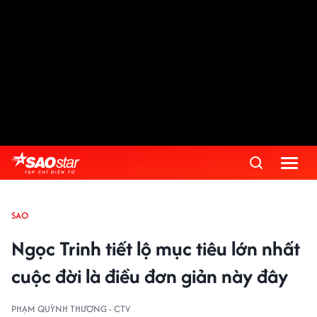
SAO
Ngọc Trinh tiết lộ mục tiêu lớn nhất
cuộc đời là điều đơn giản này đây
PHẠM QUỲNH THƯƠNG - CTV