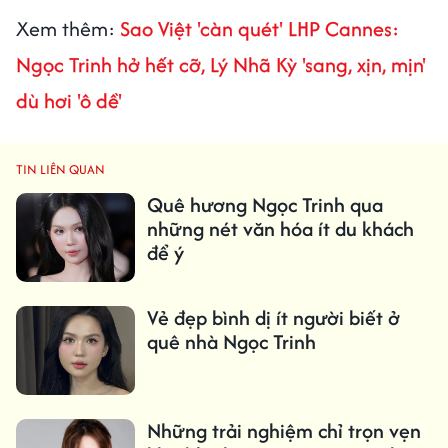
Xem thêm:
Sao Việt 'càn quét' LHP Cannes:
Ngọc Trinh hở hết cỡ, Lý Nhã Kỳ 'sang, xịn, mịn'
dù hơi 'ô dề'
TIN LIÊN QUAN
Quê hương Ngọc Trinh qua
những nét văn hóa ít du khách
để ý
Vẻ đẹp bình dị ít người biết ở
quê nhà Ngọc Trinh
Những trải nghiệm chỉ trọn vẹn