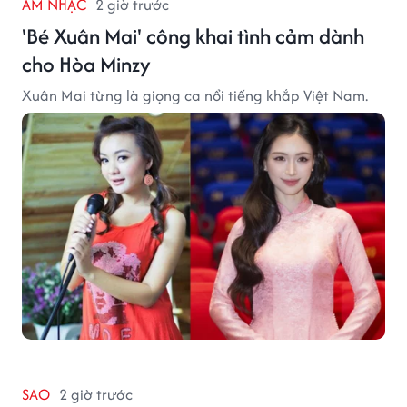
ÂM NHẠC
2 giờ trước
'Bé Xuân Mai' công khai tình cảm dành
cho Hòa Minzy
Xuân Mai từng là giọng ca nổi tiếng khắp Việt Nam.
SAO
2 giờ trước