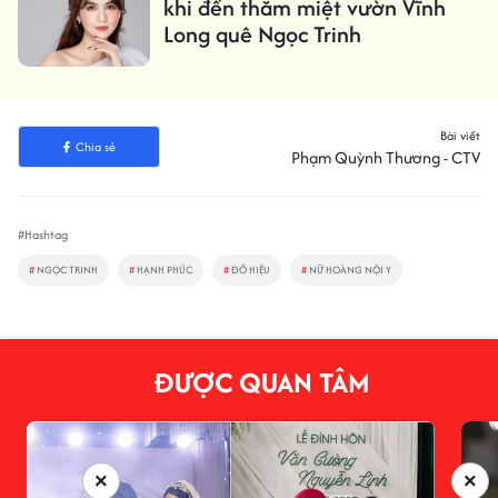
khi đến thăm miệt vườn Vĩnh
Long quê Ngọc Trinh
Bài viết
Chia sẻ
Phạm Quỳnh Thương - CTV
#Hashtag
#
NGỌC TRINH
#
HẠNH PHÚC
#
ĐỒ HIỆU
#
NỮ HOÀNG NỘI Y
ĐƯỢC QUAN TÂM
×
×