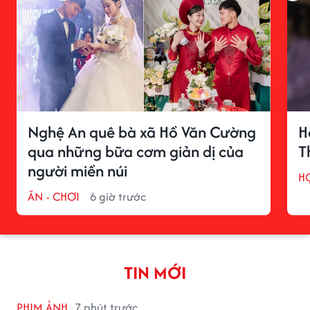
Nghệ An quê bà xã Hồ Văn Cường
H
qua những bữa cơm giản dị của
T
người miền núi
H
ĂN - CHƠI
6 giờ trước
TIN MỚI
PHIM ẢNH
7 phút trước