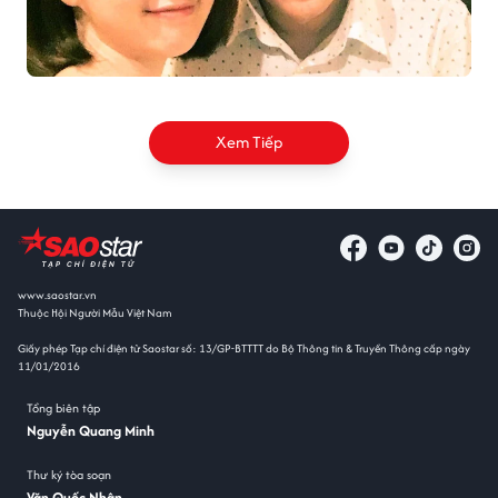
Xem Tiếp
www.saostar.vn
Thuộc Hội Người Mẫu Việt Nam
Giấy phép Tạp chí điện tử Saostar số: 13/GP-BTTTT do Bộ Thông tin & Truyền Thông cấp ngày
11/01/2016
Tổng biên tập
Nguyễn Quang Minh
Thư ký tòa soạn
Văn Quốc Nhân