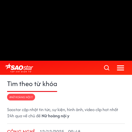
Tìm theo từ khóa
#NỮ HOÀNG NỘI Y
Saostar cập nhật tin tức, sự kiện, hình ảnh, video clip hot nhất
24h qua về chủ đề
Nữ hoàng nội y
CÔNG NGHỆ
12/12/2025 - 09:48