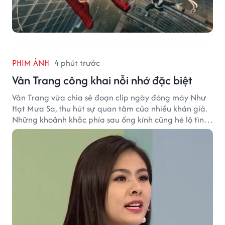
PHIM ẢNH
4 phút trước
Vân Trang công khai nỗi nhớ đặc biệt
Vân Trang vừa chia sẻ đoạn clip ngày đóng máy Như
Hạt Mưa Sa, thu hút sự quan tâm của nhiều khán giả.
Những khoảnh khắc phía sau ống kính cũng hé lộ tình
cảm đặc biệt mà nữ diễn viên dành cho ê-kíp bộ phim.