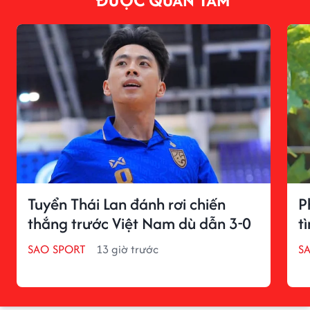
ĐƯỢC QUAN TÂM
Tuyển Thái Lan đánh rơi chiến
P
thắng trước Việt Nam dù dẫn 3-0
t
SAO SPORT
13 giờ trước
S