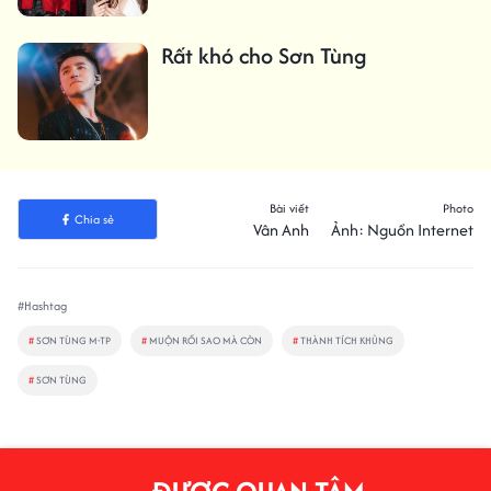
Rất khó cho Sơn Tùng
Bài viết
Photo
Chia sẻ
Vân Anh
Ảnh: Nguồn Internet
#Hashtag
#
SƠN TÙNG M-TP
#
MUỘN RỒI SAO MÀ CÒN
#
THÀNH TÍCH KHỦNG
#
SƠN TÙNG