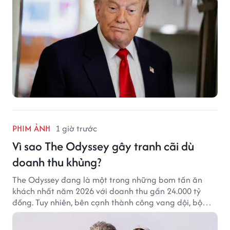
PHIM ẢNH
1 giờ trước
Vì sao The Odyssey gây tranh cãi dù
doanh thu khủng?
The Odyssey đang là một trong những bom tấn ăn
khách nhất năm 2026 với doanh thu gần 24.000 tỷ
đồng. Tuy nhiên, bên cạnh thành công vang dội, bộ
phim của Christopher Nolan cũng vấp phải không ít
tranh cãi từ khán giả.