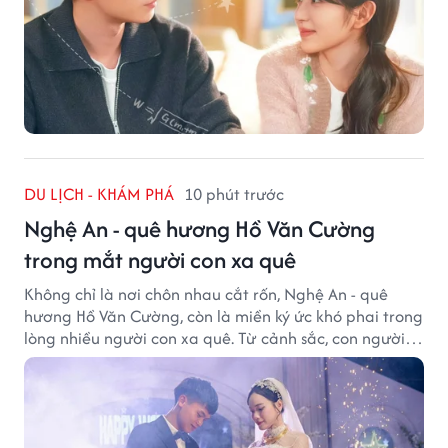
DU LỊCH - KHÁM PHÁ
10 phút trước
Nghệ An - quê hương Hồ Văn Cường
trong mắt người con xa quê
Không chỉ là nơi chôn nhau cắt rốn, Nghệ An - quê
hương Hồ Văn Cường, còn là miền ký ức khó phai trong
lòng nhiều người con xa quê. Từ cảnh sắc, con người
đến hương vị quê nhà, tất cả đều trở thành những
điều khiến họ luôn mong ngày trở về.