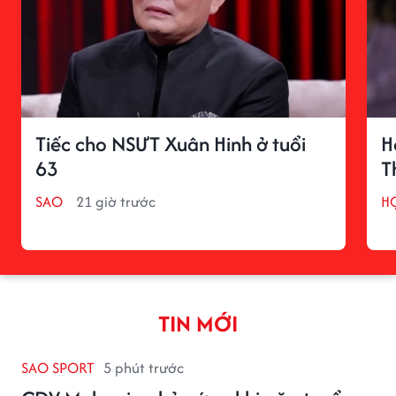
Tiếc cho NSƯT Xuân Hinh ở tuổi
H
63
T
SAO
21 giờ trước
H
TIN MỚI
SAO SPORT
5 phút trước