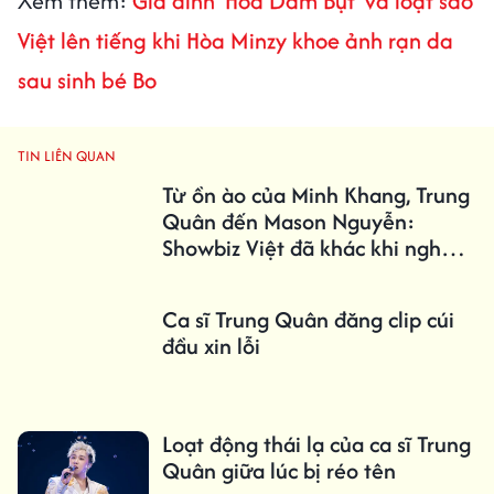
Xem thêm:
Gia đình 'Hoa Dâm Bụt' và loạt sao
Việt lên tiếng khi Hòa Minzy khoe ảnh rạn da
sau sinh bé Bo
TIN LIÊN QUAN
Từ ồn ào của Minh Khang, Trung
Quân đến Mason Nguyễn:
Showbiz Việt đã khác khi nghệ sĩ
dám nhận sai!
Ca sĩ Trung Quân đăng clip cúi
đầu xin lỗi
Loạt động thái lạ của ca sĩ Trung
Quân giữa lúc bị réo tên