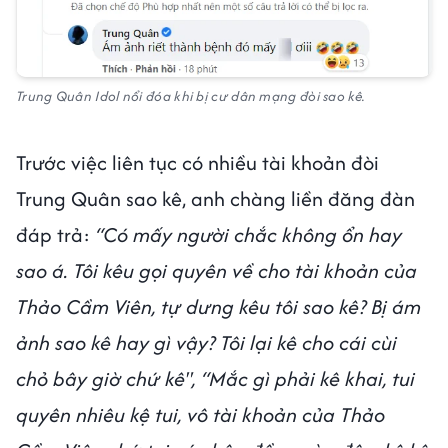
Trung Quân Idol nổi đóa khi bị cư dân mạng đòi sao kê.
Trước việc liên tục có nhiều tài khoản đòi
Trung Quân sao kê, anh chàng liền đăng đàn
đáp trả:
“Có mấy người chắc không ổn hay
sao á. Tôi kêu gọi quyên về cho tài khoản của
Thảo Cầm Viên, tự dưng kêu tôi sao kê? Bị ám
ảnh sao kê hay gì vậy? Tôi lại kê cho cái cùi
chỏ bây giờ chứ kê", “Mắc gì phải kê khai, tui
quyên nhiêu kệ tui, vô tài khoản của Thảo