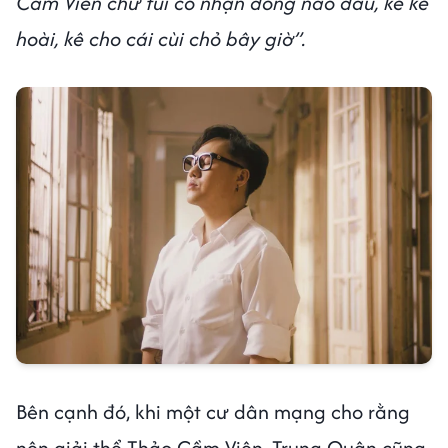
Cầm Viên chứ tui có nhận đồng nào đâu, kê kê
hoài, kê cho cái cùi chỏ bây giờ”.
Bên cạnh đó, khi một cư dân mạng cho rằng
nên giải thể Thảo Cầm Viên, Trung Quân cũng