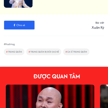
Bài viết
Chia sẻ
Xuân Kỳ
#Hashtag
#
TRUNG QUÂN
#
TRUNG QUÂN BỊ ĐÒI SAO KÊ
#
CA SĨ TRUNG QUÂN
ĐƯỢC QUAN TÂM