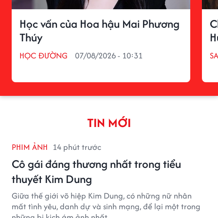
Học vấn của Hoa hậu Mai Phương
C
Thúy
H
HỌC ĐƯỜNG
07/08/2026 - 10:31
S
TIN MỚI
PHIM ẢNH
14 phút trước
Cô gái đáng thương nhất trong tiểu
thuyết Kim Dung
Giữa thế giới võ hiệp Kim Dung, có những nữ nhân
mất tình yêu, danh dự và sinh mạng, để lại một trong
những bi kịch ám ảnh nhất.