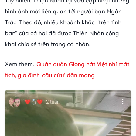
Tuy nhiên, Thiện Nhân lại vừa cập nhật những
hình ảnh mới liên quan tới người bạn Ngân
Trác. Theo đó, nhiều khoảnh khắc "trên tình
bạn" của cả hai đã được Thiện Nhân công
khai chia sẻ trên trang cá nhân.
Xem thêm:
Quán quân Giọng hát Việt nhí mất
tích, gia đình 'cầu cứu' dân mạng