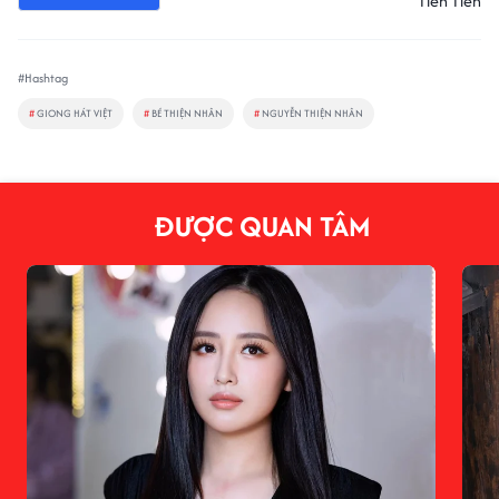
Tiên Tiên
#Hashtag
#
GIONG HÁT VIỆT
#
BÉ THIỆN NHÂN
#
NGUYỄN THIỆN NHÂN
ĐƯỢC QUAN TÂM