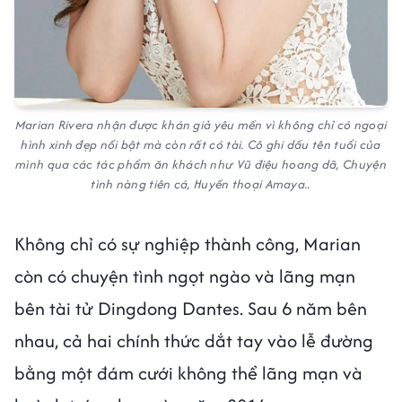
Marian Rivera nhận được khán giả yêu mến vì không chỉ có ngoại
hình xinh đẹp nổi bật mà còn rất có tài. Cô ghi dấu tên tuổi của
mình qua các tác phẩm ăn khách như
Vũ điệu hoang dã, Chuyện
tình nàng tiên cá, Huyền thoại Amaya..
Không chỉ có sự nghiệp thành công, Marian
còn có chuyện tình ngọt ngào và lãng mạn
bên tài tử Dingdong Dantes. Sau 6 năm bên
nhau, cả hai chính thức dắt tay vào lễ đường
bằng một đám cưới không thể lãng mạn và