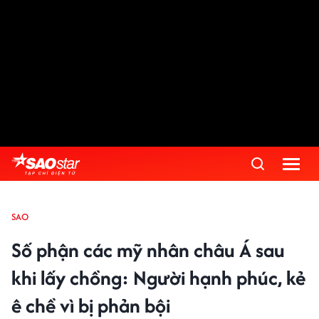
SAO
Số phận các mỹ nhân châu Á sau
khi lấy chồng: Người hạnh phúc, kẻ
ê chề vì bị phản bội