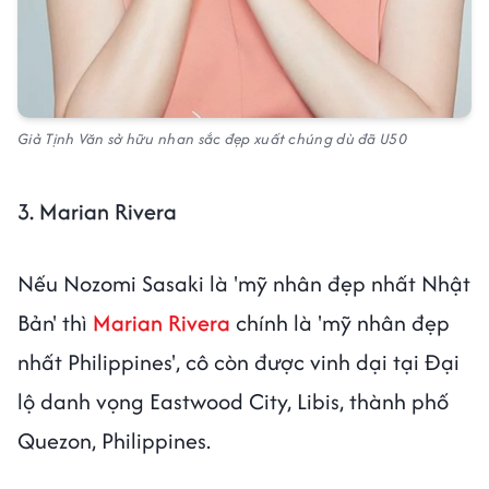
Giả Tịnh Văn sở hữu nhan sắc đẹp xuất chúng dù đã U50
3. Marian Rivera
Nếu Nozomi Sasaki là 'mỹ nhân đẹp nhất Nhật
Bản' thì
Marian Rivera
chính là 'mỹ nhân đẹp
nhất Philippines', cô còn được vinh dại tại Đại
lộ danh vọng Eastwood City, Libis, thành phố
Quezon, Philippines.