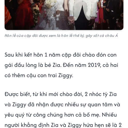
Hôn lễ của cặp đôi được xem là hôn lễ thế kỷ, gây sốt cả châu Á
Sau khi kết hôn 1 năm cặp đôi chào đón con
gái đầu lòng là bé Zia. Đến năm 2019, cả hai
có thêm cậu con trai Ziggy.
Được biết, từ khi mới chào đời, 2 nhóc tỳ Zia
và Ziggy đã nhận được nhiều sự quan tâm và
yêu quý từ công chúng hơn cả bố mẹ. Nhiều
người khẳng định Zia và Ziggy hứa hẹn sẽ là 2