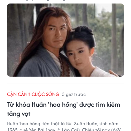
CẬN CẢNH CUỘC SỐNG
5 giờ trước
Từ khóa Huấn 'hoa hồng' được tìm kiếm
tăng vọt
Huấn 'hoa hồng' tên thật là Bùi Xuân Huấn, sinh năm
1985, quê Yên Bái (nay là Lào Cai). Chiều tối nay (6/8),