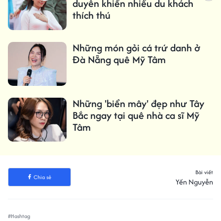
duyên khiến nhiều du khách
thích thú
Những món gỏi cá trứ danh ở
Đà Nẵng quê Mỹ Tâm
Những 'biển mây' đẹp như Tây
Bắc ngay tại quê nhà ca sĩ Mỹ
Tâm
Bài viết
Chia sẻ
Yến Nguyễn
#Hashtag