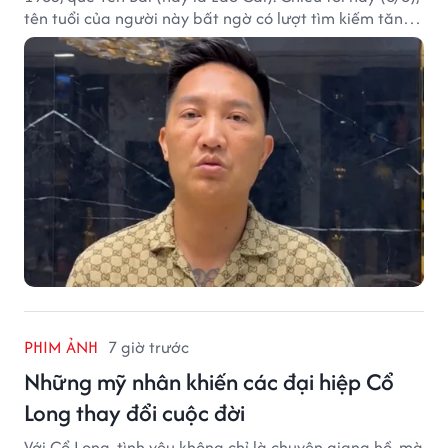
tên tuổi của người này bất ngờ có lượt tìm kiếm tăng
vọt.
PHIM ẢNH
7 giờ trước
Những mỹ nhân khiến các đại hiệp Cổ
Long thay đổi cuộc đời
Với Cổ Long, tình yêu không chỉ là chuyện giang hồ, mà