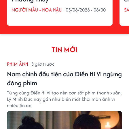
NGƯỜI MẪU - HOA HẬU
05/08/2026 - 06:00
S
TIN MỚI
PHIM ẢNH
5 giờ trước
Nam chính đầu tiên của Điền Hi Vi ngừng
đóng phim
Từng cùng Điền Hi Vi tạo nên cơn sốt phim thanh xuân,
Lý Minh Đức nay gần như biến mất khỏi màn ảnh vì
nhiều ồn ào.