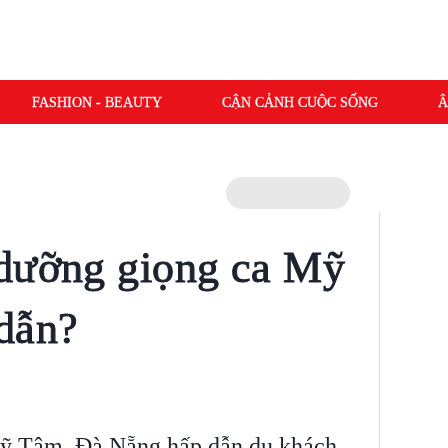
FASHION - BEAUTY
CẬN CẢNH CUỘC SỐNG
Â
 dưỡng giọng ca Mỹ
dẫn?
 Mỹ Tâm, Đà Nẵng hấp dẫn du khách