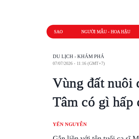
SAO
NGƯỜI MẪU - HOA HẬU
DU LỊCH - KHÁM PHÁ
07/07/2026 - 11:16 (GMT+7)
Vùng đất nuôi
Tâm có gì hấp 
YẾN NGUYỄN
Gắn liền với tên tuổi ca sĩ