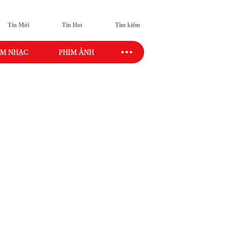
Tin Mới
Tin Hot
Tìm kiếm
M NHẠC
PHIM ẢNH
SAO SPORT