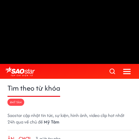
Tìm theo từ khóa
#MỸ TÂM
Saostar cập nhật tin tức, sự kiện, hình ảnh, video clip hot nhất
24h qua về chủ đề
Mỹ Tâm
ĂN - CHƠI
3 giờ trước