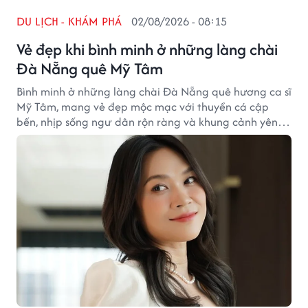
DU LỊCH - KHÁM PHÁ
02/08/2026 - 08:15
Vẻ đẹp khi bình minh ở những làng chài
Đà Nẵng quê Mỹ Tâm
Bình minh ở những làng chài Đà Nẵng quê hương ca sĩ
Mỹ Tâm, mang vẻ đẹp mộc mạc với thuyền cá cập
bến, nhịp sống ngư dân rộn ràng và khung cảnh yên
bình hiếm có giữa thành phố biển.