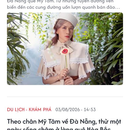
Đà Nẵng quê Mỹ Tâm. Từ những tuyến đường ven
biển đến các cung đường uốn lượn quanh bán đảo
Sơn Trà, mỗi hành trình đều mang đến những khung
cảnh đáng nhớ.
DU LỊCH - KHÁM PHÁ
03/08/2026 - 14:53
Theo chân Mỹ Tâm về Đà Nẵng, thử một
ngày sống chậm ở làng quê Hòa Bắc