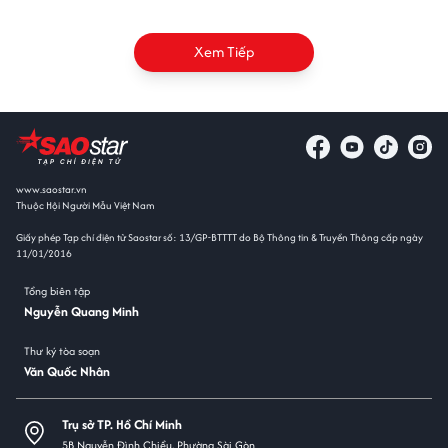
Xem Tiếp
www.saostar.vn
Thuộc Hội Người Mẫu Việt Nam
Giấy phép Tạp chí điện tử Saostar số: 13/GP-BTTTT do Bộ Thông tin & Truyền Thông cấp ngày
11/01/2016
Tổng biên tập
Nguyễn Quang Minh
Thư ký tòa soạn
Văn Quốc Nhân
Trụ sở TP. Hồ Chí Minh
5B Nguyễn Đình Chiểu, Phường Sài Gòn