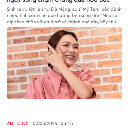
Sinh ra và lớn lên tại Đà Nẵng, ca sĩ Mỹ Tâm luôn dành
nhiều tình cảm cho quê hương bên sông Hàn. Nếu có
dịp theo chân nữ ca sĩ trở về thành phố này, hãy thử
rời xa những bãi biển đông đúc để tìm đến xã Hòa Bắc
– nơi vẫn lưu giữ nhịp sống chậm, thiên nhiên nguyên
sơ và vẻ bình yên hiếm có.
ĂN - CHƠI
02/08/2026 - 08:18