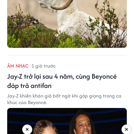
ÂM NHẠC
1 giờ trước
Jay-Z trở lại sau 4 năm, cùng Beyoncé
đáp trả antifan
Jay-Z khiến khán giả bất ngờ khi góp giọng trong ca
khúc của Beyoncé.
×
×