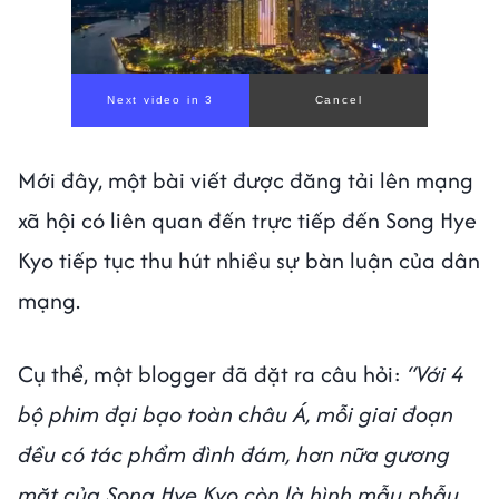
Next video in 1
Cancel
Mới đây, một bài viết được đăng tải lên mạng
xã hội có liên quan đến trực tiếp đến
Song Hye
Kyo tiếp tục thu hút nhiều sự bàn luận của dân
mạng.
Cụ thể, một blogger đã đặt ra câu hỏi:
“Với 4
bộ phim đại bạo toàn châu Á, mỗi giai đoạn
đều có tác phẩm đình đám, hơn nữa gương
mặt của Song Hye Kyo còn là hình mẫu phẫu