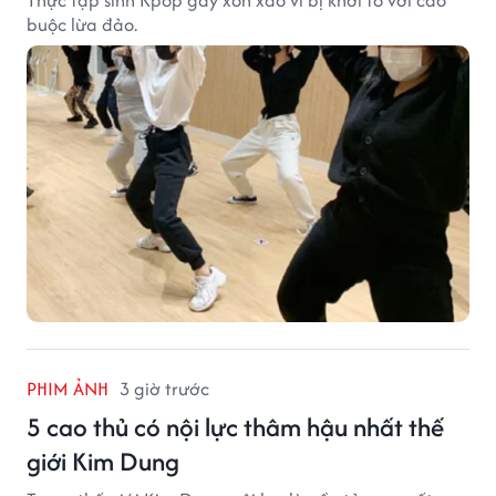
Thực tập sinh Kpop gây xôn xao vì bị khởi tố với cáo
buộc lừa đảo.
PHIM ẢNH
3 giờ trước
5 cao thủ có nội lực thâm hậu nhất thế
giới Kim Dung