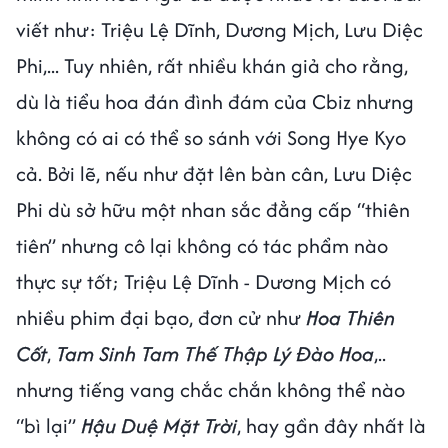
viết như: Triệu Lệ Dĩnh, Dương Mịch, Lưu Diệc
Phi,... Tuy nhiên, rất nhiều khán giả cho rằng,
dù là tiểu hoa đán đình đám của Cbiz nhưng
không có ai có thể so sánh với Song Hye Kyo
cả. Bởi lẽ, nếu như đặt lên bàn cân, Lưu Diệc
Phi dù sở hữu một nhan sắc đẳng cấp “thiên
tiên” nhưng cô lại không có tác phẩm nào
thực sự tốt; Triệu Lệ Dĩnh - Dương Mịch có
nhiều phim đại bạo, đơn cử như
Hoa Thiên
Cốt
,
Tam Sinh Tam Thế Thập Lý Đào Hoa
,..
nhưng tiếng vang chắc chắn không thể nào
“bì lại”
Hậu Duệ Mặt Trời
, hay gần đây nhất là