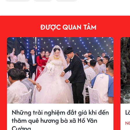
ĐƯỢC QUAN TÂM
Những trải nghiệm đắt giá khi đến
L
thăm quê hương bà xã Hồ Văn
N
Cường