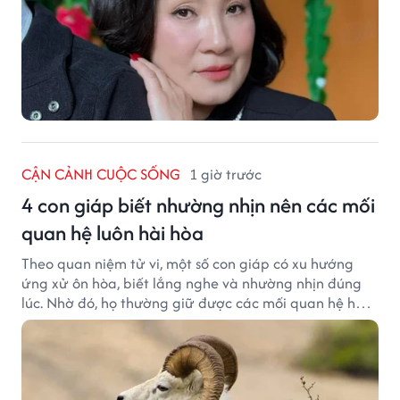
CẬN CẢNH CUỘC SỐNG
1 giờ trước
4 con giáp biết nhường nhịn nên các mối
quan hệ luôn hài hòa
Theo quan niệm tử vi, một số con giáp có xu hướng
ứng xử ôn hòa, biết lắng nghe và nhường nhịn đúng
lúc. Nhờ đó, họ thường giữ được các mối quan hệ hài
hòa và nhận được sự yêu mến từ những người xung
quanh.