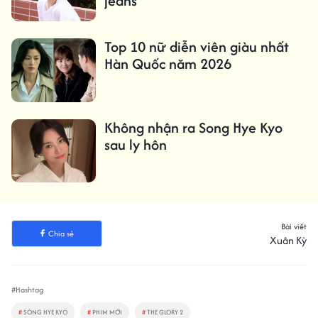
jeans
Top 10 nữ diễn viên giàu nhất
Hàn Quốc năm 2026
Không nhận ra Song Hye Kyo
sau ly hôn
Bài viết
Chia sẻ
Xuân Kỳ
#Hashtag
#
SONG HYE KYO
#
PHIM MỚI
#
THE GLORY 2