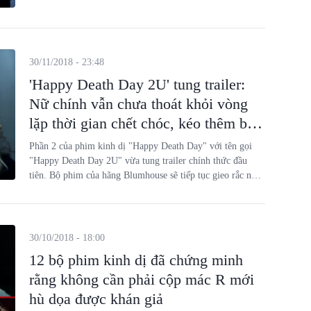
30/11/2018 - 23:48
'Happy Death Day 2U' tung trailer:
Nữ chính vẫn chưa thoát khỏi vòng
lặp thời gian chết chóc, kéo thêm bạn
bè vào
Phần 2 của phim kinh dị "Happy Death Day" với tên gọi
"Happy Death Day 2U" vừa tung trailer chính thức đầu
tiên. Bộ phim của hãng Blumhouse sẽ tiếp tục gieo rắc nỗi
sợ hãi vào ngày Valentine 2019.
30/10/2018 - 18:00
12 bộ phim kinh dị đã chứng minh
rằng không cần phải cộp mác R mới
hù dọa được khán giả