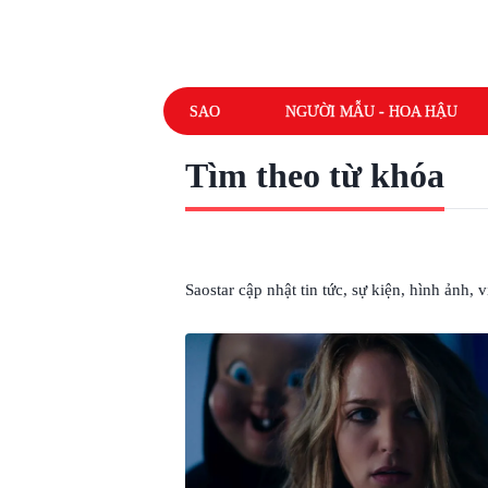
SAO
NGƯỜI MẪU - HOA HẬU
Tìm theo từ khóa
# HAPPY DEATH DAY
Saostar cập nhật tin tức, sự kiện, hình ảnh,