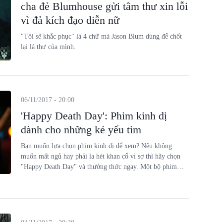
cha đẻ Blumhouse gửi tâm thư xin lỗi
vì đả kích đạo diễn nữ
"Tôi sẽ khắc phục" là 4 chữ mà Jason Blum dùng để chốt
lại lá thư của mình.
06/11/2017 - 20:00
'Happy Death Day': Phim kinh dị
dành cho những kẻ yếu tim
Bạn muốn lựa chọn phim kinh dị để xem? Nếu không
muốn mất ngủ hay phải la hét khan cổ vì sợ thì hãy chọn
"Happy Death Day" và thưởng thức ngay. Một bộ phim
kinh dị version 'teen' đầy thú vị.