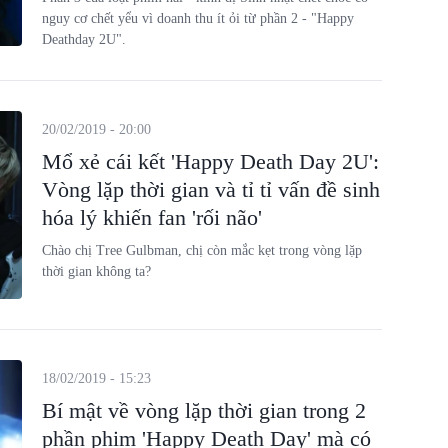
nguy cơ chết yểu vì doanh thu ít ỏi từ phần 2 - "Happy
Deathday 2U".
20/02/2019 - 20:00
Mổ xẻ cái kết 'Happy Death Day 2U':
Vòng lặp thời gian và tỉ tỉ vấn đề sinh
hóa lý khiến fan 'rối não'
Chào chị Tree Gulbman, chị còn mắc kẹt trong vòng lặp
thời gian không ta?
18/02/2019 - 15:23
Bí mật về vòng lặp thời gian trong 2
phần phim 'Happy Death Day' mà có