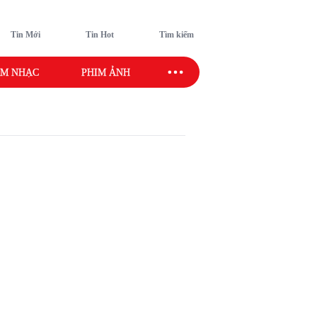
Tin Mới
Tin Hot
Tìm kiếm
M NHẠC
PHIM ẢNH
SAO SPORT