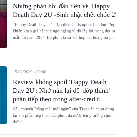
Những phản hồi đầu tiên về 'Happy
Death Day 2U -Sinh nhật chết chóc 2'
"Happy Death Day" của đạo diễn Christopher Landon từng
khiến khán giả hết sức ngỡ ngàng vì độ lầy lội trong đợt ra
mắt hồi năm 2017. Bộ phim là sự kết hợp hài hòa giữa yếu
tố kinh dị và hài hước và nhanh chóng trở thành một “bom
tấn” kinh dị giành được nhiều sự chú ý của khán giả.
15/02/2019 - 09:00
Review không spoil 'Happy Death
Day 2U': Nhớ nán lại để 'đớp thính'
phần tiếp theo trong after-credit!
Câu chuyện "sống mãi một ngày" của Tree vẫn chưa dừng
lại khi phần tiếp theo của phim đã được lên ý tưởng chính
thức!