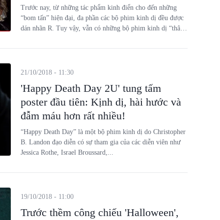
Trước nay, từ những tác phẩm kinh điển cho đến những
“bom tấn” hiện đại, đa phần các bộ phim kinh dị đều được
dán nhãn R. Tuy vậy, vẫn có những bộ phim kinh dị “thân
thiện với gia đình” nhận được đánh giá cao từ khán giả.
21/10/2018 - 11:30
'Happy Death Day 2U' tung tấm
poster đầu tiên: Kịnh dị, hài hước và
đẫm máu hơn rất nhiều!
“Happy Death Day” là một bộ phim kinh dị do Christopher
B. Landon đạo diễn có sự tham gia của các diễn viên như
Jessica Rothe, Israel Broussard,...
19/10/2018 - 11:00
Trước thềm công chiếu 'Halloween',