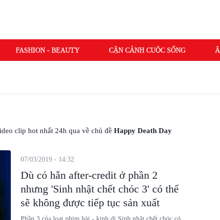
FASHION - BEAUTY
CẬN CẢNH CUỘC SỐNG
Â
 video clip hot nhất 24h qua về chủ đề
Happy Death Day
07/03/2019 - 14:32
Dù có hẳn after-credit ở phần 2
nhưng 'Sinh nhật chết chóc 3' có thể
sẽ không được tiếp tục sản xuất
Phần 3 của loạt phim hài - kinh dị Sinh nhật chết chóc có