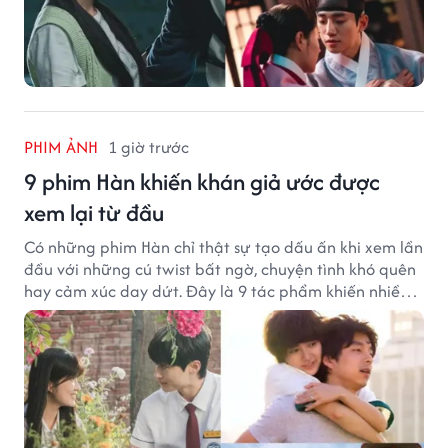
PHIM ẢNH
1 giờ trước
9 phim Hàn khiến khán giả ước được
xem lại từ đầu
Có những phim Hàn chỉ thật sự tạo dấu ấn khi xem lần
đầu với những cú twist bất ngờ, chuyện tình khó quên
hay cảm xúc day dứt. Đây là 9 tác phẩm khiến nhiều
khán giả ước có thể trải nghiệm lại từ đầu.