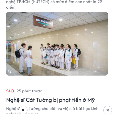
nghệ TP.HCM (HUTECH) có mức điểm cao nhất là 22
điểm.
SAO
25 phút trước
Nghệ sĩ Cát Tường bị phạt tiền ở Mỹ
Nghệ sĩ Cát Tường cho biết vụ việc là bài học kinh
×
×
nghiệm đối với cô.