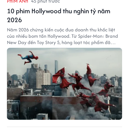
PHIM ẢNH
45 phút trước
10 phim Hollywood thu nghìn tỷ năm
2026
Năm 2026 chứng kiến cuộc đua doanh thu khốc liệt
của nhiều bom tấn Hollywood. Từ Spider-Man: Brand
New Day đến Toy Story 5, hàng loạt tác phẩm đã
mang về hàng chục nghìn tỷ đồng và tạo nên những
cột mốc đáng nhớ tại phòng vé toàn cầu.