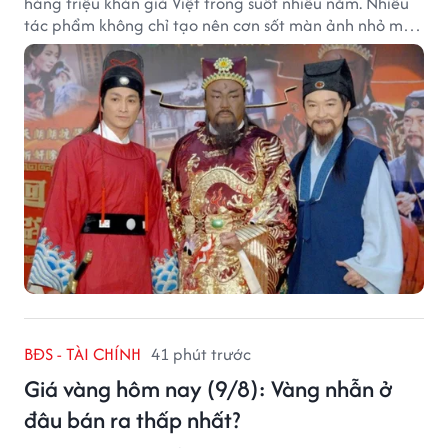
hàng triệu khán giả Việt trong suốt nhiều năm. Nhiều
tác phẩm không chỉ tạo nên cơn sốt màn ảnh nhỏ mà
còn trở thành ký ức khó quên của cả một thế hệ.
BĐS - TÀI CHÍNH
41 phút trước
Giá vàng hôm nay (9/8): Vàng nhẫn ở
đâu bán ra thấp nhất?