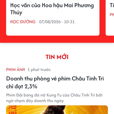
Học vấn của Hoa hậu Mai Phương
T
Thúy
P
HỌC ĐƯỜNG
07/08/2026 - 10:31
TIN MỚI
PHIM ẢNH
1 phút trước
Doanh thu phòng vé phim Châu Tinh Trì
chỉ đạt 2,3%
Phim Đội bóng đá nữ Kung Fu của Châu Tinh Trì bất
ngờ chạm đáy doanh thu ngày.