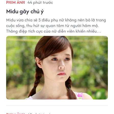
PHIM ẢNH
44 phút trước
Midu gây chú ý
Midu vừa chia sẻ 5 điều phụ nữ không nên bỏ lỡ trong
cuộc sống, thu hút sự quan tâm từ người hâm mộ.
Thông điệp tích cực của nữ diễn viên khiến nhiều
người đồng cảm khi nhìn lại hành trình sự nghiệp và
hạnh phúc hiện tại của cô.