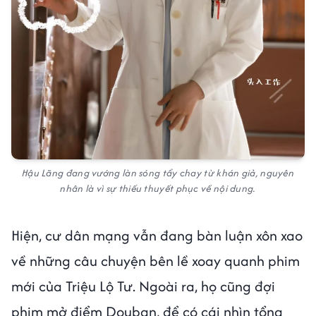
Hậu Lãng đang vướng làn sóng tẩy chay từ khán giả, nguyên
nhân là vì sự thiếu thuyết phục về nội dung.
Hiện, cư dân mạng vẫn đang bàn luận xôn xao
về những câu chuyện bên lề xoay quanh phim
mới của Triệu Lộ Tư. Ngoài ra, họ cũng đợi
phim mở điểm Douban, để có cái nhìn tổng