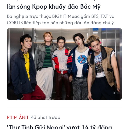
làn sóng Kpop khuấy đảo Bắc Mỹ
Ba nghệ sĩ trực thuộc BIGHIT Music gồm BTS, TXT và
CORTIS liên tiếp tạo nên những dấu ấn đáng chú ý.
PHIM ẢNH
43 phút trước
'Thư Tình Gửi Ngoại' vượt 14 tỷ đồng