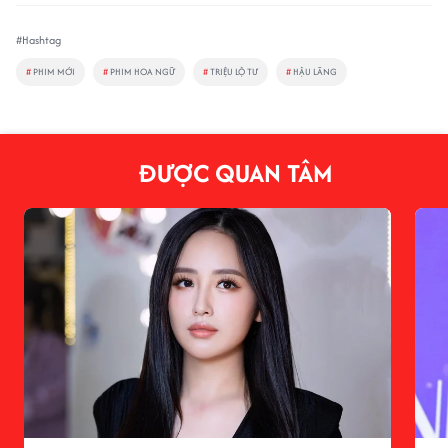
#Hashtag
#
PHIM MỚI
#
PHIM HOA NGỮ
#
TRIỆU LỘ TƯ
#
HẬU LÃNG
ĐƯỢC QUAN TÂM