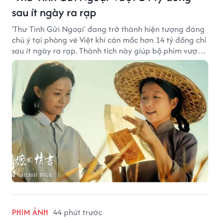
sau ít ngày ra rạp
'Thư Tình Gửi Ngoại' đang trở thành hiện tượng đáng
chú ý tại phòng vé Việt khi cán mốc hơn 14 tỷ đồng chỉ
sau ít ngày ra rạp. Thành tích này giúp bộ phim vượt
kỳ vọng ban đầu và duy trì sức hút giữa cuộc cạnh
tranh của nhiều tác phẩm lớn.
PHIM ẢNH
44 phút trước