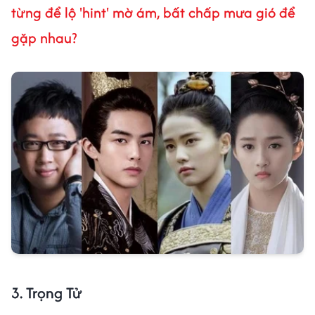
từng để lộ 'hint' mờ ám, bất chấp mưa gió để
gặp nhau?
3. Trọng Tử