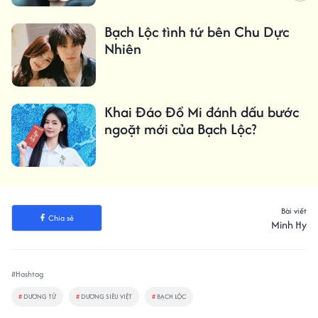
Bạch Lộc tình tứ bên Chu Dực
Nhiên
Khai Đáo Đồ Mi đánh dấu bước
ngoặt mới của Bạch Lộc?
Bài viết
Chia sẻ
Minh Hy
#Hashtag
#
DƯƠNG TỬ
#
DƯƠNG SIÊU VIỆT
#
BẠCH LỘC