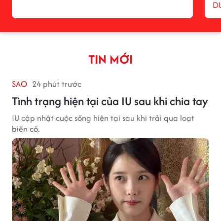
D
TIN MỚI
SAO
24 phút trước
Tình trạng hiện tại của IU sau khi chia tay
IU cập nhật cuộc sống hiện tại sau khi trải qua loạt
biến cố.