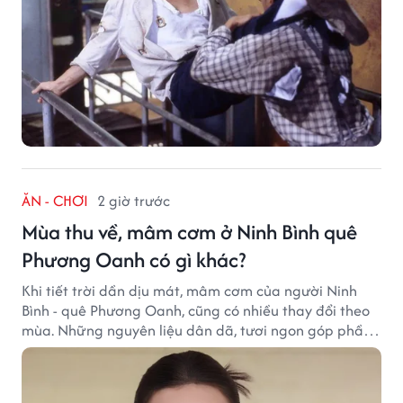
ĂN - CHƠI
2 giờ trước
Mùa thu về, mâm cơm ở Ninh Bình quê
Phương Oanh có gì khác?
Khi tiết trời dần dịu mát, mâm cơm của người Ninh
Bình - quê Phương Oanh, cũng có nhiều thay đổi theo
mùa. Những nguyên liệu dân dã, tươi ngon góp phần
tạo nên hương vị bình dị nhưng đầy cuốn hút của vùng
đất cố đô.