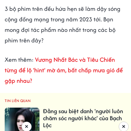
3 bộ phim trên đều hứa hẹn sẽ làm dậy sóng
cộng đồng mạng trong năm 2023 tới. Bạn
mong đợi tác phẩm nào nhất trong các bộ
phim trên đây?
Xem thêm:
Vương Nhất Bác và Tiêu Chiến
từng để lộ 'hint' mờ ám, bất chấp mưa gió để
gặp nhau?
TIN LIÊN QUAN
Đằng sau biệt danh 'người luôn
chăm sóc người khác' của Bạch
Lộc
×
×