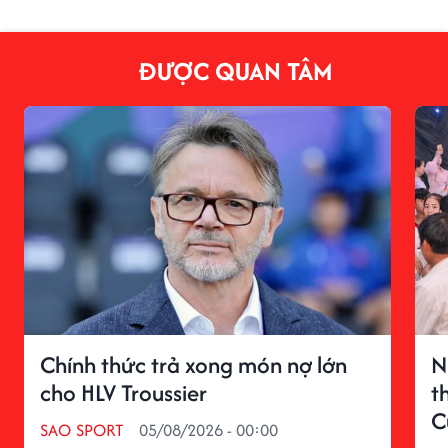
ĐƯỢC QUAN TÂM
Chính thức trả xong món nợ lớn
N
cho HLV Troussier
t
C
SAO SPORT
05/08/2026 - 00:00