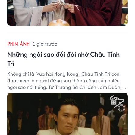
PHIM ẢNH
1 giờ trước
Những ngôi sao đổi đời nhờ Châu Tinh
Trì
Không chỉ là 'Vua hài Hong Kong', Châu Tinh Trì còn
được xem là người đứng sau thành công của nhiều
ngôi sao nổi tiếng. Từ Trương Bá Chi đến Lâm Duẫn,
không ít diễn viên đã bước sang trang mới trong sự
nghiệp nhờ cơ hội từ Châu Tinh Trì.