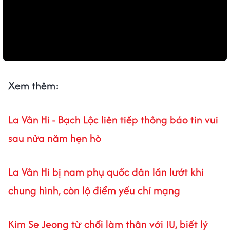
Xem thêm:
La Vân Hi - Bạch Lộc liên tiếp thông báo tin vui
sau nửa năm hẹn hò
La Vân Hi bị nam phụ quốc dân lấn lướt khi
chung hình, còn lộ điểm yếu chí mạng
Kim Se Jeong từ chối làm thân với IU, biết lý