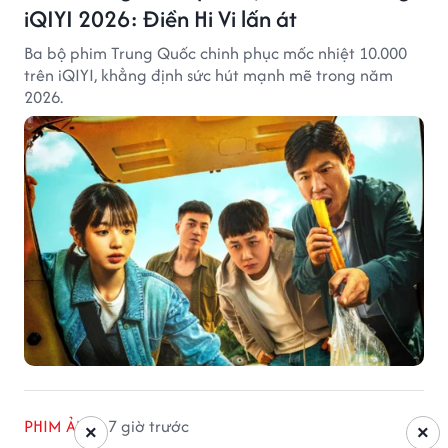
iQIYI 2026: Điền Hi Vi lấn át
Ba bộ phim Trung Quốc chinh phục mốc nhiệt 10.000
trên iQIYI, khẳng định sức hút mạnh mẽ trong năm
2026.
PHIM ẢNH
7 giờ trước
×
×