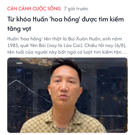
CẬN CẢNH CUỘC SỐNG
7 giờ trước
Từ khóa Huấn 'hoa hồng' được tìm kiếm
tăng vọt
Huấn 'hoa hồng' tên thật là Bùi Xuân Huấn, sinh năm
1985, quê Yên Bái (nay là Lào Cai). Chiều tối nay (6/8),
tên tuổi của người này bất ngờ có lượt tìm kiếm tăng
vọt.