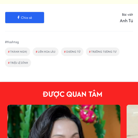
Bài viết
Chia sẻ
Anh Tú
#Hashtag
#
THÀNH NGHỊ
#
LIÊN HOA LÂU
#
DƯƠNG TỬ
#
TRƯỜNG TƯƠNG TƯ
#
TRIỆU LỆ DĨNH
ĐƯỢC QUAN TÂM