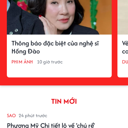
Thông báo đặc biệt của nghệ sĩ
V
Hồng Đào
c
PHIM ẢNH
10 giờ trước
DU
TIN MỚI
SAO
24 phút trước
Phương Mỹ Chi tiết lộ về 'chú rể'