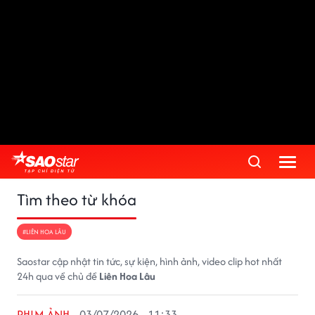
Tìm theo từ khóa
#LIÊN HOA LÂU
Saostar cập nhật tin tức, sự kiện, hình ảnh, video clip hot nhất
24h qua về chủ đề
Liên Hoa Lâu
PHIM ẢNH
03/07/2026 - 11:33