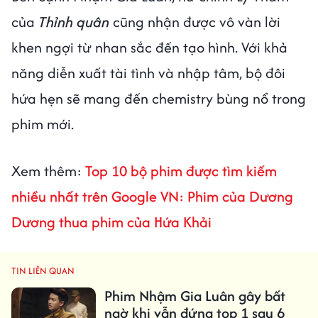
của
Thỉnh quân
cũng nhận được vô vàn lời
khen ngợi từ nhan sắc đến tạo hình. Với khả
năng diễn xuất tài tình và nhập tâm, bộ đôi
hứa hẹn sẽ mang đến chemistry bùng nổ trong
phim mới.
Xem thêm:
Top 10 bộ phim được tìm kiếm
nhiều nhất trên Google VN: Phim của Dương
Dương thua phim của Hứa Khải
TIN LIÊN QUAN
Phim Nhậm Gia Luân gây bất
ngờ khi vẫn đứng top 1 sau 6