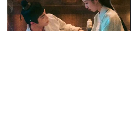
CẬN CẢNH CUỘC SỐNG
12 phút trước
Nắng nóng gay gắt ở Bắc Bộ và Trung
Bộ kéo dài đến bao giờ?
Nắng nóng tiếp tục bao trùm nhiều khu vực trong
những ngày tới, một số nơi ghi nhận nhiệt độ trên 38
độ C, thậm chí gần 40 độ C.