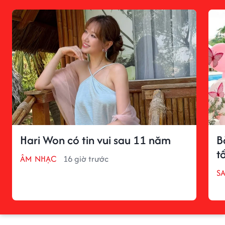
Hari Won có tin vui sau 11 năm
B
t
ÂM NHẠC
16 giờ trước
S