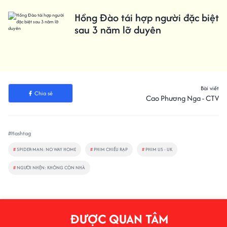
Hồng Đào tái hợp người đặc biệt
sau 3 năm lỡ duyên
Bài viết
Chia sẻ
Cao Phương Nga - CTV
#Hashtag
#
SPIDER-MAN: NO WAY HOME
#
PHIM CHIẾU RẠP
#
PHIM US - UK
#
NGƯỜI NHỆN: KHÔNG CÒN NHÀ
ĐƯỢC QUAN TÂM