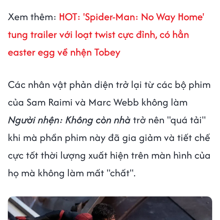
Xem thêm:
HOT: 'Spider-Man: No Way Home'
tung trailer với loạt twist cực đỉnh, có hẳn
easter egg về nhện Tobey
Các nhân vật phản diện trở lại từ các bộ phim
của Sam Raimi và Marc Webb không làm
Người nhện: Không còn nhà
trở nên "quá tải"
khi mà phần phim này đã gia giảm và tiết chế
cực tốt thời lượng xuất hiện trên màn hình của
họ mà không làm mất "chất".