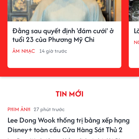
Đằng sau quyết định 'đám cưới' ở
L
tuổi 23 của Phương Mỹ Chi
N
ÂM NHẠC
14 giờ trước
TIN MỚI
PHIM ẢNH
27 phút trước
Lee Dong Wook thống trị bảng xếp hạng
Disney+ toàn cầu Cửa Hàng Sát Thủ 2