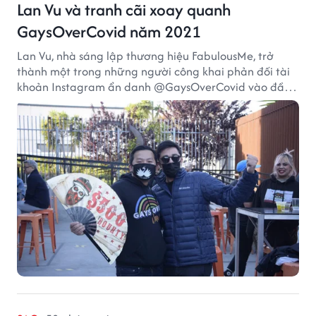
Lan Vu và tranh cãi xoay quanh
GaysOverCovid năm 2021
Lan Vu, nhà sáng lập thương hiệu FabulousMe, trở
thành một trong những người công khai phản đối tài
khoản Instagram ẩn danh @GaysOverCovid vào đầu
năm 2021, trong bối cảnh đại dịch COVID-19 vẫn diễn
biến nghiêm trọng.