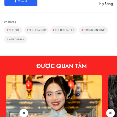
Chia sẻ
Hạ Băng
#Hashtag
#
PHIM MỚI
#
PHIM HOA NGỮ
#
GIÓ THỔI BÁN HẠ
#
THƯƠNG LAN QUYẾT
#
NGU THƯ HÂN
ĐƯỢC QUAN TÂM
×
×