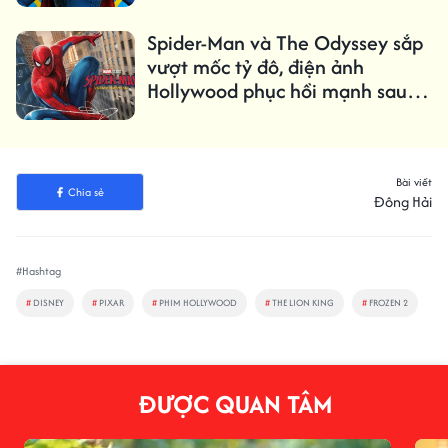
Spider-Man và The Odyssey sắp
vượt mốc tỷ đô, điện ảnh
Hollywood phục hồi mạnh sau
đại dịch
Bài viết
Chia sẻ
Đông Hải
#Hashtag
#
DISNEY
#
PIXAR
#
PHIM HOLLYWOOD
#
THE LION KING
#
FROZEN 2
ĐƯỢC QUAN TÂM