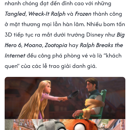
nhanh chóng đạt đến đỉnh cao với những
Tangled
,
Wreck-It Ralph
và
Frozen
thành công
ở mặt thương mại lẫn hàn lâm. Nhiều bom tấn
3D tiếp tục ra mắt dưới trướng Disney như
Big
Hero 6
,
Moana
,
Zootopia
hay
Ralph Breaks the
Internet
đều công phá phòng vé và là “khách
quen” của các lễ trao giải danh giá.