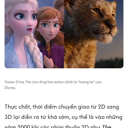
Frozen 2
hay
The Lion King
live-action chính là “tương lai” của
Disney.
Thực chất, thời điểm chuyển giao từ 2D sang
3D lại diễn ra từ khá sớm, cụ thể là vào những
năm 2000 khi các phim thuần 2D như
The