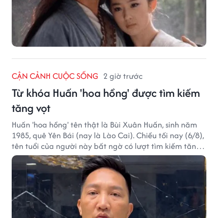
CẬN CẢNH CUỘC SỐNG
2 giờ trước
Từ khóa Huấn 'hoa hồng' được tìm kiếm
tăng vọt
Huấn 'hoa hồng' tên thật là Bùi Xuân Huấn, sinh năm
1985, quê Yên Bái (nay là Lào Cai). Chiều tối nay (6/8),
tên tuổi của người này bất ngờ có lượt tìm kiếm tăng
vọt.