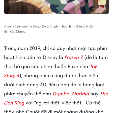
Snow White and the Seven Dwarfs
- phim hoạt hình điện ảnh đầu
tiên của Disney.
Trong năm 2019, chỉ có duy nhất một tựa phim
hoạt hình đến từ Disney là
Frozen 2
(đó là tạm
thời bỏ qua các phim thuần Pixar như
Toy
Story 4
), nhưng phim cũng được thực hiện
dưới dịnh dạng 3D. Bên cạnh đó là hàng loạt
phim chuyển thể như
Dumbo
,
Aladdin
hay
The
Lion King
với “người thật, việc thật”. Có thể
thấy, nhà Chuột đã đi một chặng đường khá