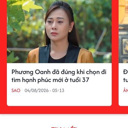
Phương Oanh đã đúng khi chọn đi
Đ
tìm hạnh phúc mới ở tuổi 37
t
SAO
04/08/2026 - 05:13
Â