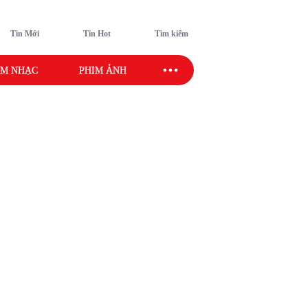
Tin Mới
Tin Hot
Tìm kiếm
M NHẠC
PHIM ẢNH
SAO SPORT