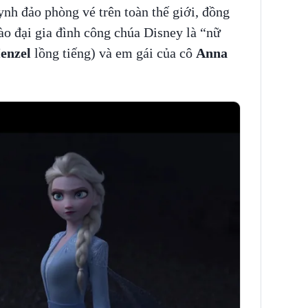
nh đảo phòng vé trên toàn thế giới, đồng
vào đại gia đình công chúa Disney là “nữ
enzel
lồng tiếng) và em gái của cô
Anna