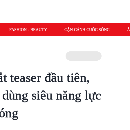
FASHION - BEAUTY
CẬN CẢNH CUỘC SỐNG
Â
t teaser đầu tiên,
 dùng siêu năng lực
sóng