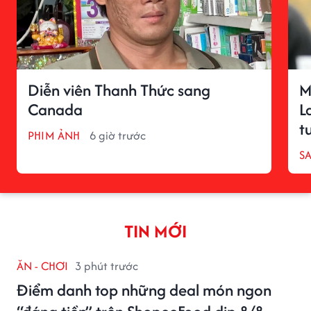
Diễn viên Thanh Thức sang
M
Canada
L
t
PHIM ẢNH
6 giờ trước
S
TIN MỚI
ĂN - CHƠI
3 phút trước
Điểm danh top những deal món ngon