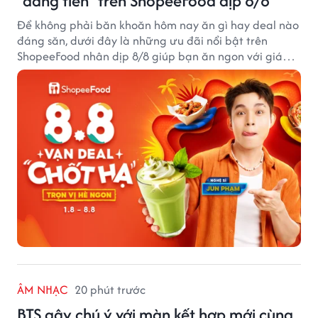
“đáng tiền” trên ShopeeFood dịp 8/8
Để không phải băn khoăn hôm nay ăn gì hay deal nào
đáng săn, dưới đây là những ưu đãi nổi bật trên
ShopeeFood nhân dịp 8/8 giúp bạn ăn ngon với giá
hời mà không cần đắn đo.
ÂM NHẠC
20 phút trước
BTS gây chú ý với màn kết hợp mới cùng