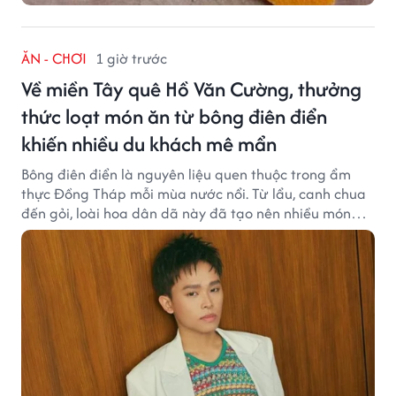
ĂN - CHƠI
1 giờ trước
Về miền Tây quê Hồ Văn Cường, thưởng
thức loạt món ăn từ bông điên điển
khiến nhiều du khách mê mẩn
Bông điên điển là nguyên liệu quen thuộc trong ẩm
thực Đồng Tháp mỗi mùa nước nổi. Từ lẩu, canh chua
đến gỏi, loài hoa dân dã này đã tạo nên nhiều món
ngon khiến du khách khó quên.