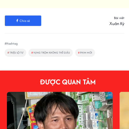
Bài viết
Chia sẻ
Xuân Kỳ
#Hashtag
#
TRIỆU LỘ TƯ
#
VỤNG TRỘM KHÔNG THỂ GIẤU
#
PHIM MỚI
ĐƯỢC QUAN TÂM