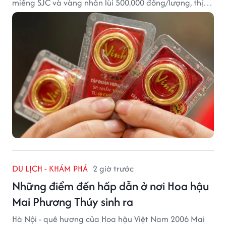
miếng SJC và vàng nhẫn lùi 500.000 đồng/lượng, thị
trường vẫn duy trì mặt bằng giá cao, với sự chênh
lệch đáng kể giữa các doanh nghiệp.
DU LỊCH - KHÁM PHÁ
2 giờ trước
Những điểm đến hấp dẫn ở nơi Hoa hậu
Mai Phương Thúy sinh ra
Hà Nội - quê hương của Hoa hậu Việt Nam 2006 Mai