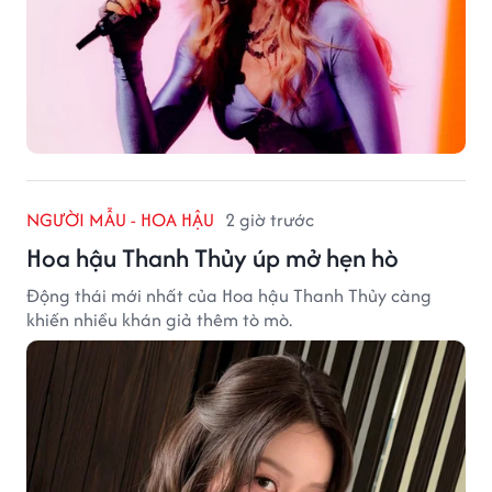
NGƯỜI MẪU - HOA HẬU
2 giờ trước
Hoa hậu Thanh Thủy úp mở hẹn hò
Động thái mới nhất của Hoa hậu Thanh Thủy càng
khiến nhiều khán giả thêm tò mò.