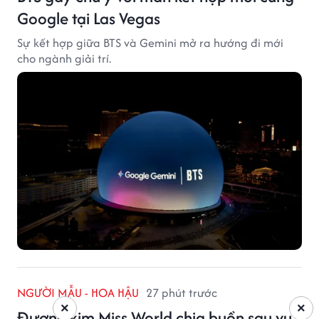
Google tại Las Vegas
Sự kết hợp giữa BTS và Gemini mở ra hướng đi mới
cho ngành giải trí.
NGƯỜI MẪU - HOA HẬU
27 phút trước
×
×
Đương kim Miss World chia buồn sau vụ