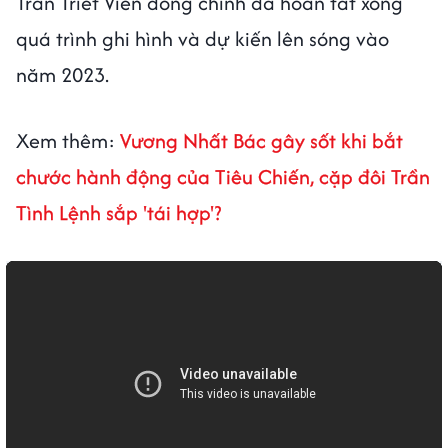
Trần Triết Viễn đóng chính đã hoàn tất xong
quá trình ghi hình và dự kiến lên sóng vào
năm 2023.
Xem thêm:
Vương Nhất Bác gây sốt khi bắt
chước hành động của Tiêu Chiến, cặp đôi Trần
Tình Lệnh sắp 'tái hợp'?