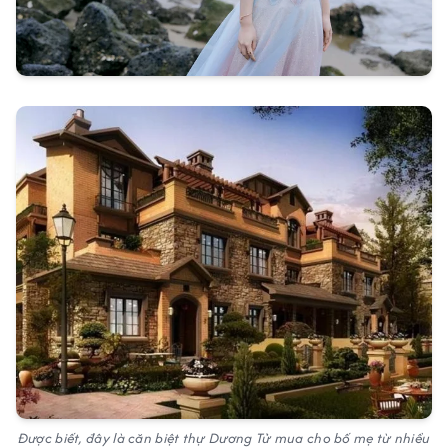
Được biết, đây là căn biệt thự Dương Tử mua cho bố mẹ từ nhiều