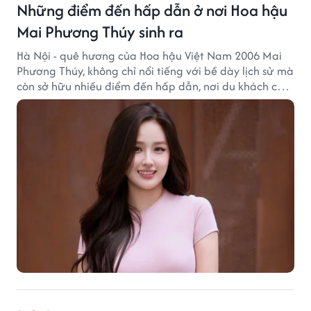
Những điểm đến hấp dẫn ở nơi Hoa hậu
Mai Phương Thúy sinh ra
Hà Nội - quê hương của Hoa hậu Việt Nam 2006 Mai
Phương Thúy, không chỉ nổi tiếng với bề dày lịch sử mà
còn sở hữu nhiều điểm đến hấp dẫn, nơi du khách có
thể cảm nhận trọn vẹn vẻ đẹp cổ kính xen lẫn nhịp
sống hiện đại của Thủ đô.