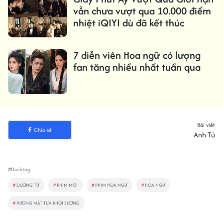
vẫn chưa vượt qua 10.000 điểm
nhiệt iQIYI dù đã kết thúc
7 diễn viên Hoa ngữ có lượng
fan tăng nhiều nhất tuần qua
Bài viết
Chia sẻ
Anh Tú
#Hashtag
#
DƯƠNG TỬ
#
PHIM MỚI
#
PHIM HOA NGỮ
#
HOA NGỮ
#
HƯƠNG MẬT TỰA KHÓI SƯƠNG