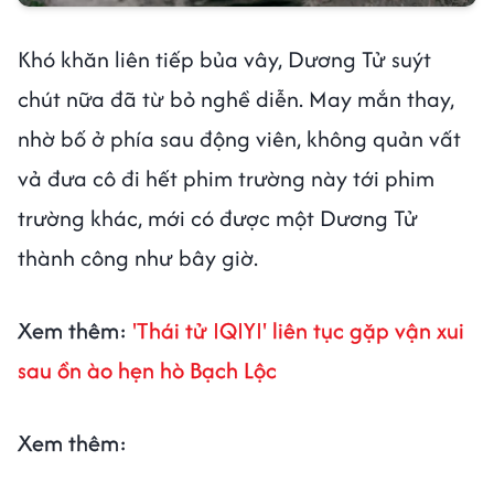
Khó khăn liên tiếp bủa vây, Dương Tử suýt
chút nữa đã từ bỏ nghề diễn. May mắn thay,
nhờ bố ở phía sau động viên, không quản vất
vả đưa cô đi hết phim trường này tới phim
trường khác, mới có được một Dương Tử
thành công như bây giờ.
Xem thêm:
'Thái tử IQIYI' liên tục gặp vận xui
sau ồn ào hẹn hò Bạch Lộc
Xem thêm: