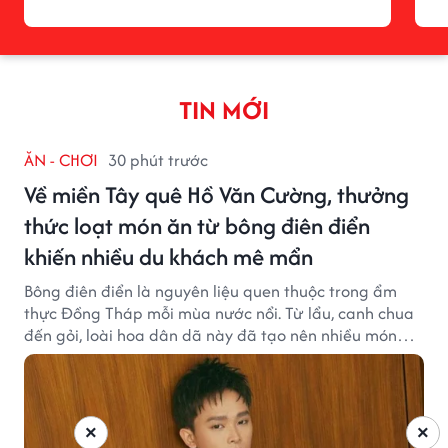
TIN MỚI
ĂN - CHƠI
30 phút trước
Về miền Tây quê Hồ Văn Cường, thưởng
thức loạt món ăn từ bông điên điển
khiến nhiều du khách mê mẩn
Bông điên điển là nguyên liệu quen thuộc trong ẩm
thực Đồng Tháp mỗi mùa nước nổi. Từ lẩu, canh chua
đến gỏi, loài hoa dân dã này đã tạo nên nhiều món
ngon khiến du khách khó quên.
×
×