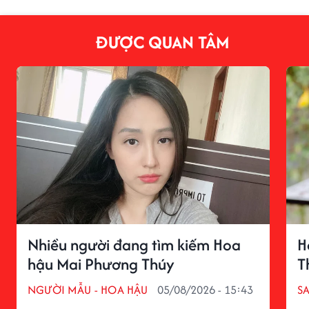
ĐƯỢC QUAN TÂM
Nhiều người đang tìm kiếm Hoa
H
hậu Mai Phương Thúy
T
NGƯỜI MẪU - HOA HẬU
05/08/2026 - 15:43
S