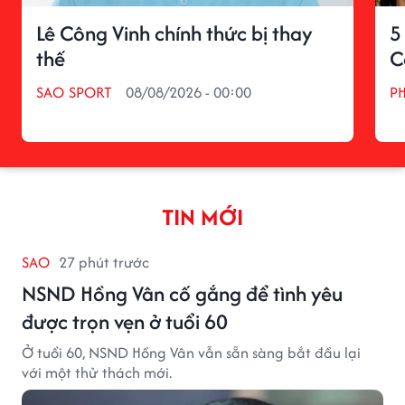
Lê Công Vinh chính thức bị thay
5
thế
C
SAO SPORT
08/08/2026 - 00:00
P
TIN MỚI
SAO
27 phút trước
NSND Hồng Vân cố gắng để tình yêu
được trọn vẹn ở tuổi 60
Ở tuổi 60, NSND Hồng Vân vẫn sẵn sàng bắt đầu lại
với một thử thách mới.