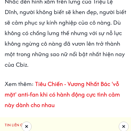
Nhắc đến hình xăm trên lưng của Triệu Lệ
Dĩnh, người không biết sẽ khen đẹp, người biết
sẽ cảm phục sự kính nghiệp của cô nàng. Dù
không có chống lưng thế nhưng với sự nỗ lực
không ngừng cô nàng đã vươn lên trở thành
một trong những sao nữ nổi bật nhất hiện nay
của Cbiz.
Xem thêm:
Tiêu Chiến - Vương Nhất Bác 'vỗ
mặt' anti-fan khi có hành động cực tình cảm
này dành cho nhau
TIN LIÊN QUAN
×
×