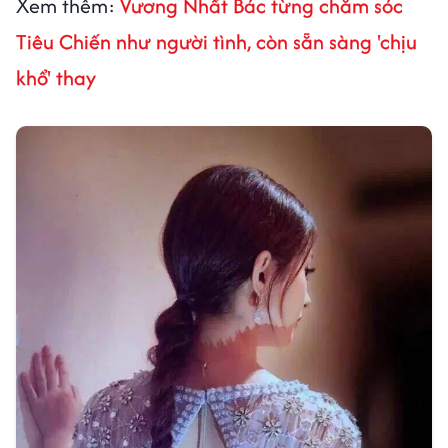
Xem thêm:
Vương Nhất Bác từng chăm sóc
Tiêu Chiến như người tình, còn sẵn sàng 'chịu
khổ' thay