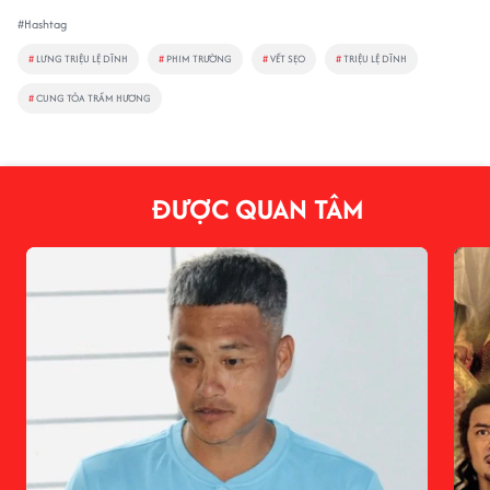
#Hashtag
#
LƯNG TRIỆU LỆ DĨNH
#
PHIM TRƯỜNG
#
VẾT SẸO
#
TRIỆU LỆ DĨNH
#
CUNG TỎA TRẦM HƯƠNG
ĐƯỢC QUAN TÂM