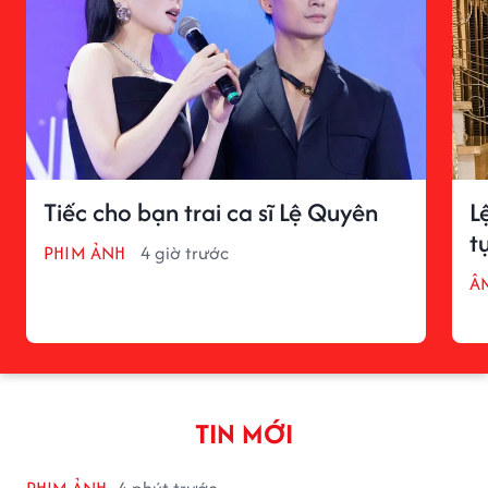
Tiếc cho bạn trai ca sĩ Lệ Quyên
L
t
PHIM ẢNH
4 giờ trước
Â
TIN MỚI