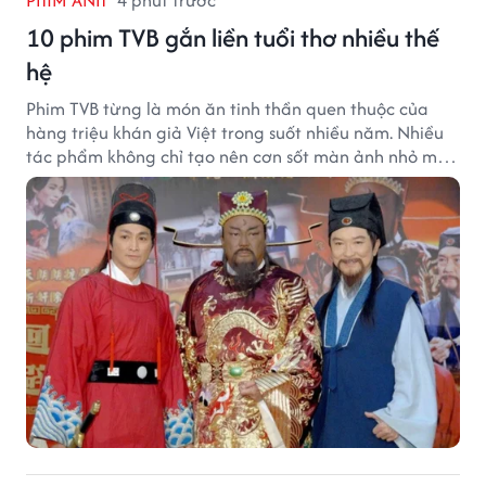
PHIM ẢNH
4 phút trước
10 phim TVB gắn liền tuổi thơ nhiều thế
hệ
Phim TVB từng là món ăn tinh thần quen thuộc của
hàng triệu khán giả Việt trong suốt nhiều năm. Nhiều
tác phẩm không chỉ tạo nên cơn sốt màn ảnh nhỏ mà
còn trở thành ký ức khó quên của cả một thế hệ.