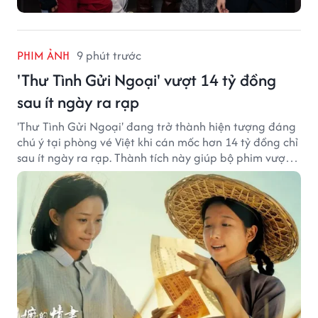
PHIM ẢNH
9 phút trước
'Thư Tình Gửi Ngoại' vượt 14 tỷ đồng
sau ít ngày ra rạp
'Thư Tình Gửi Ngoại' đang trở thành hiện tượng đáng
chú ý tại phòng vé Việt khi cán mốc hơn 14 tỷ đồng chỉ
sau ít ngày ra rạp. Thành tích này giúp bộ phim vượt
kỳ vọng ban đầu và duy trì sức hút giữa cuộc cạnh
tranh của nhiều tác phẩm lớn.