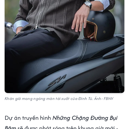
Khán giả mong ngóng màn tái xuất của Đình Tú. Ảnh: FBNV
Dự án truyền hình
Những Chặng Đường Bụi
Bặm
sẽ được phát sóng trên khung giờ mới -