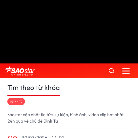
Tìm theo từ khóa
#ĐÌNH TÚ
Saostar cập nhật tin tức, sự kiện, hình ảnh, video clip hot nhất
24h qua về chủ đề
Đình Tú
SAO
30/07/2026 - 11:01