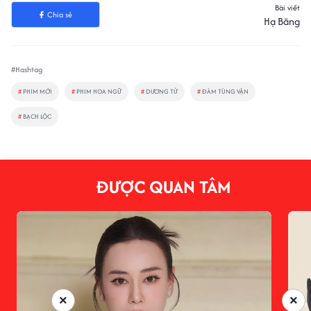
Bài viết
Chia sẻ
Hạ Băng
#Hashtag
#
PHIM MỚI
#
PHIM HOA NGỮ
#
DƯƠNG TỬ
#
ĐÀM TÙNG VẬN
#
BẠCH LỘC
ĐƯỢC QUAN TÂM
×
×