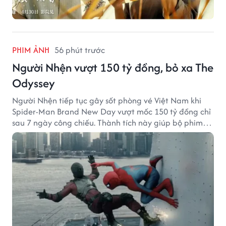
PHIM ẢNH
56 phút trước
Người Nhện vượt 150 tỷ đồng, bỏ xa The
Odyssey
Người Nhện tiếp tục gây sốt phòng vé Việt Nam khi
Spider-Man Brand New Day vượt mốc 150 tỷ đồng chỉ
sau 7 ngày công chiếu. Thành tích này giúp bộ phim
của Tom Holland tạo khoảng cách đáng kể với The
Odyssey trên đường đua doanh thu.