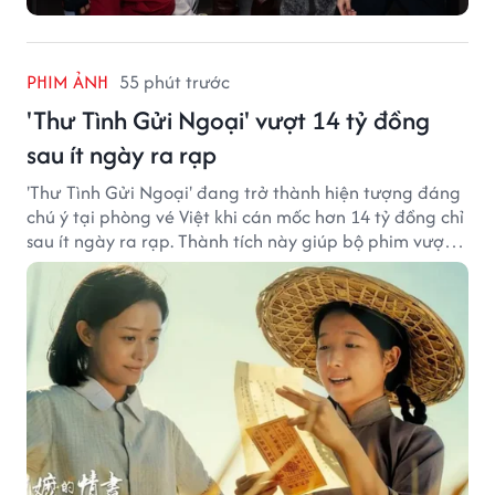
PHIM ẢNH
55 phút trước
'Thư Tình Gửi Ngoại' vượt 14 tỷ đồng
sau ít ngày ra rạp
'Thư Tình Gửi Ngoại' đang trở thành hiện tượng đáng
chú ý tại phòng vé Việt khi cán mốc hơn 14 tỷ đồng chỉ
sau ít ngày ra rạp. Thành tích này giúp bộ phim vượt
kỳ vọng ban đầu và duy trì sức hút giữa cuộc cạnh
tranh của nhiều tác phẩm lớn.