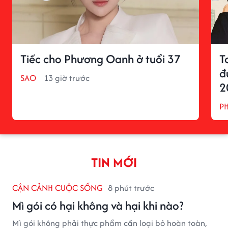
Tiếc cho Phương Oanh ở tuổi 37
T
đ
SAO
13 giờ trước
2
P
TIN MỚI
CẬN CẢNH CUỘC SỐNG
8 phút trước
Mì gói có hại không và hại khi nào?
Mì gói không phải thực phẩm cần loại bỏ hoàn toàn,