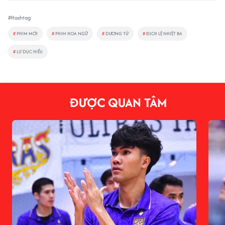
#Hashtag
#
PHIM MỚI
#
PHIM HOA NGỮ
#
DƯƠNG TỬ
#
ĐỊCH LỆ NHIỆT BA
#
LƯ DỤC HIỂU
ĐƯỢC QUAN TÂM