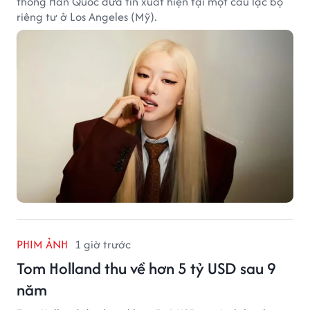
thông Hàn Quốc đưa tin xuất hiện tại một câu lạc bộ
riêng tư ở Los Angeles (Mỹ).
PHIM ẢNH
1 giờ trước
Tom Holland thu về hơn 5 tỷ USD sau 9
năm