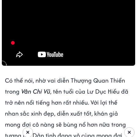
Có thể nói, nhờ vai diễn Thượng Quan Thiển
trong
Vân Chi Vũ
, tên tuổi của Lư Dục Hiểu đã
trở nên nổi tiếng hơn rất nhiều. Với lợi thế
nhan sắc xinh đẹp, diễn xuất tốt, khán giả
mong đợi cô nàng sẽ bùng nổ hơn nữa trong
×
×
tương lai. Dân tình đang vô cùng mong đợi