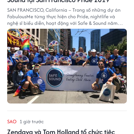
SAN FRANCISCO, California – Trong số những dự án
FabulousMe từng thực hiện cho Pride, nightlife và
nghệ sĩ biểu diễn, hoạt động với Safe & Sound năm
2019 mang một bối cảnh khác biệt. Safe & Sound là tổ
chức phi lợi nhuận tại San Francisco hoạt động trong
lĩnh vực phòng ngừa bạo hành trẻ em, hỗ trợ gia đình
và xây dựng môi trường an toàn cho trẻ em.
SAO
1 giờ trước
Zendaya và Tom Holland tổ chức tiệc