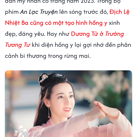
dàn mỹ nhân cổ trang năm 2023. Trong bộ
phim
An Lạc Truyện
lên sóng trước đó,
Địch Lệ
Nhiệt Ba cũng có một tạo hình hồng y
xinh
đẹp, đáng yêu. Hay như
Dương Tử ở
Trường
Tương Tư
khi diện hồng y lại gợi nhớ đến phân
cảnh bi thương trong rừng mai.