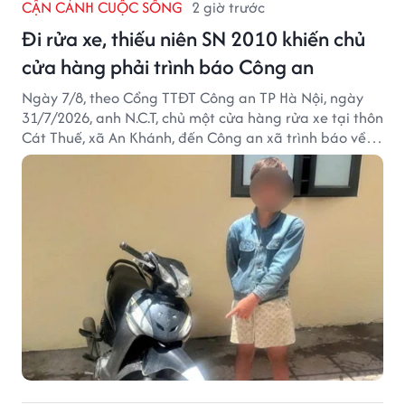
CẬN CẢNH CUỘC SỐNG
2 giờ trước
Đi rửa xe, thiếu niên SN 2010 khiến chủ
cửa hàng phải trình báo Công an
Ngày 7/8, theo Cổng TTĐT Công an TP Hà Nội, ngày
31/7/2026, anh N.C.T, chủ một cửa hàng rửa xe tại thôn
Cát Thuế, xã An Khánh, đến Công an xã trình báo về
việc bị mất trộm chiếc xe máy Honda Wave. Trong cốp
xe còn có nhiều giấy tờ cá nhân và khoảng 1,2 triệu
đồng tiền mặt.