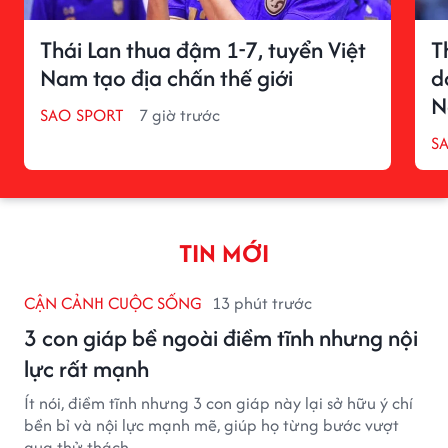
Thái Lan thua đậm 1-7, tuyển Việt
T
Nam tạo địa chấn thế giới
d
N
SAO SPORT
7 giờ trước
S
TIN MỚI
CẬN CẢNH CUỘC SỐNG
13 phút trước
3 con giáp bề ngoài điềm tĩnh nhưng nội
lực rất mạnh
Ít nói, điềm tĩnh nhưng 3 con giáp này lại sở hữu ý chí
bền bỉ và nội lực mạnh mẽ, giúp họ từng bước vượt
qua thử thách.