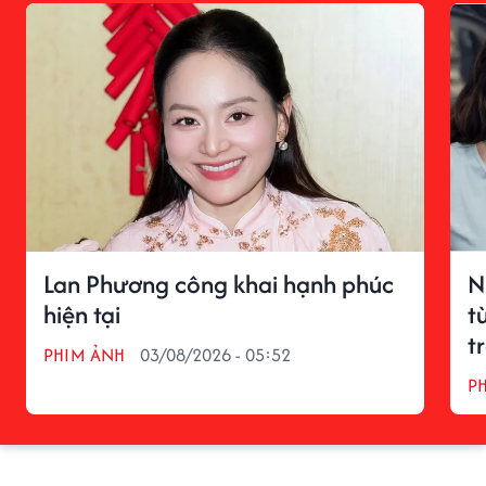
Lan Phương công khai hạnh phúc
N
hiện tại
t
t
PHIM ẢNH
03/08/2026 - 05:52
P