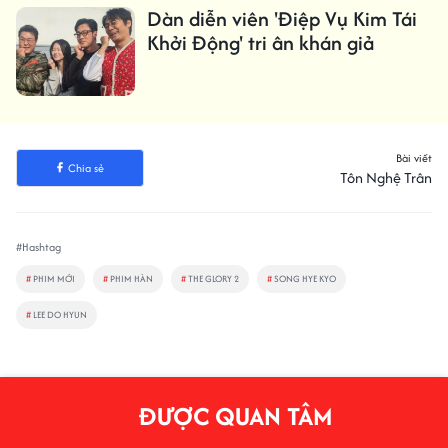
Dàn diễn viên 'Điệp Vụ Kim Tái
Khởi Động' tri ân khán giả
Bài viết
Chia sẻ
Tôn Nghệ Trân
#Hashtag
#
PHIM MỚI
#
PHIM HÀN
#
THE GLORY 2
#
SONG HYE KYO
#
LEE DO HYUN
ĐƯỢC QUAN TÂM