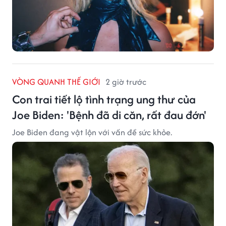
VÒNG QUANH THẾ GIỚI
2 giờ trước
Con trai tiết lộ tình trạng ung thư của
Joe Biden: 'Bệnh đã di căn, rất đau đớn'
Joe Biden đang vật lộn với vấn đề sức khỏe.