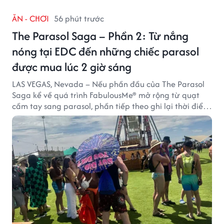
ĂN - CHƠI
56 phút trước
The Parasol Saga – Phần 2: Từ nắng
nóng tại EDC đến những chiếc parasol
được mua lúc 2 giờ sáng
LAS VEGAS, Nevada – Nếu phần đầu của The Parasol
Saga kể về quá trình FabulousMe® mở rộng từ quạt
cầm tay sang parasol, phần tiếp theo ghi lại thời điểm
sản phẩm được thị trường đón nhận và dần vượt khỏi
công năng che nắng thông thường.