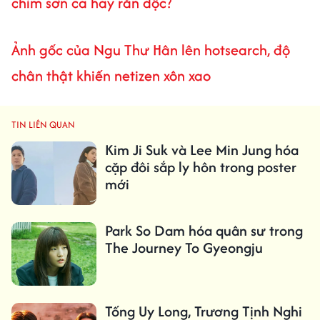
chim sơn ca hay rắn độc?
Ảnh gốc của Ngu Thư Hân lên hotsearch, độ
chân thật khiến netizen xôn xao
TIN LIÊN QUAN
Kim Ji Suk và Lee Min Jung hóa
cặp đôi sắp ly hôn trong poster
mới
Park So Dam hóa quân sư trong
The Journey To Gyeongju
Tống Uy Long, Trương Tịnh Nghi