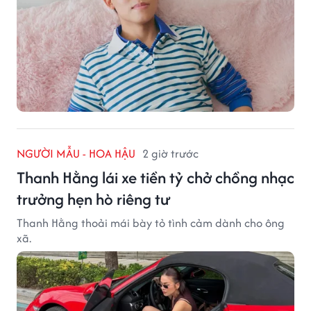
NGƯỜI MẪU - HOA HẬU
2 giờ trước
Thanh Hằng lái xe tiền tỷ chở chồng nhạc
trưởng hẹn hò riêng tư
Thanh Hằng thoải mái bày tỏ tình cảm dành cho ông
xã.