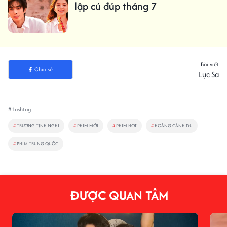
lập cú đúp tháng 7
Bài viết
Chia sẻ
Lục Sa
#Hashtag
#
TRƯƠNG TỊNH NGHI
#
PHIM MỚI
#
PHIM HOT
#
HOÀNG CẢNH DU
#
PHIM TRUNG QUỐC
ĐƯỢC QUAN TÂM