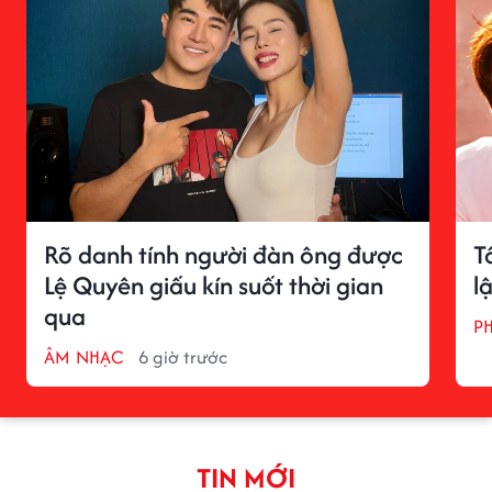
Rõ danh tính người đàn ông được
T
Lệ Quyên giấu kín suốt thời gian
l
qua
P
ÂM NHẠC
6 giờ trước
TIN MỚI