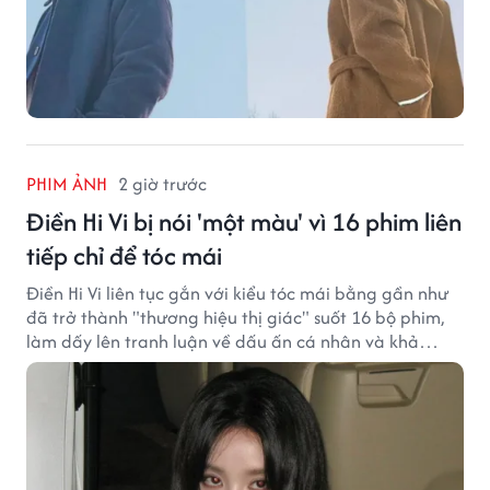
PHIM ẢNH
2 giờ trước
Điền Hi Vi bị nói 'một màu' vì 16 phim liên
tiếp chỉ để tóc mái
Điền Hi Vi liên tục gắn với kiểu tóc mái bằng gần như
đã trở thành "thương hiệu thị giác" suốt 16 bộ phim,
làm dấy lên tranh luận về dấu ấn cá nhân và khả
năng biến hóa trên màn ảnh.