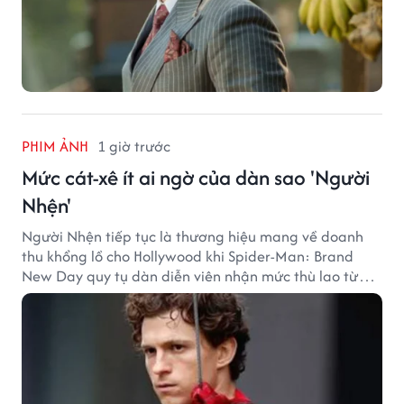
PHIM ẢNH
1 giờ trước
Mức cát-xê ít ai ngờ của dàn sao 'Người
Nhện'
Người Nhện tiếp tục là thương hiệu mang về doanh
thu khổng lồ cho Hollywood khi Spider-Man: Brand
New Day quy tụ dàn diễn viên nhận mức thù lao từ
hàng chục đến hàng trăm tỷ đồng. Thành công phòng
vé của bộ phim cũng giúp nhiều ngôi sao sở hữu khoản
thu nhập đáng mơ ước.