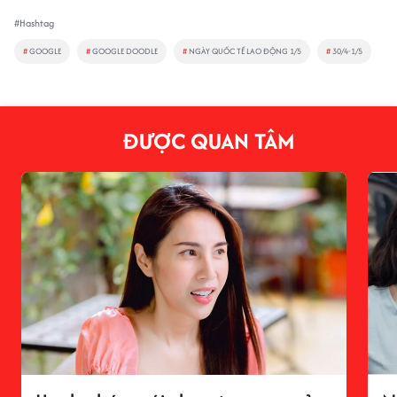
#Hashtag
#
GOOGLE
#
GOOGLE DOODLE
#
NGÀY QUỐC TẾ LAO ĐỘNG 1/5
#
30/4-1/5
ĐƯỢC QUAN TÂM