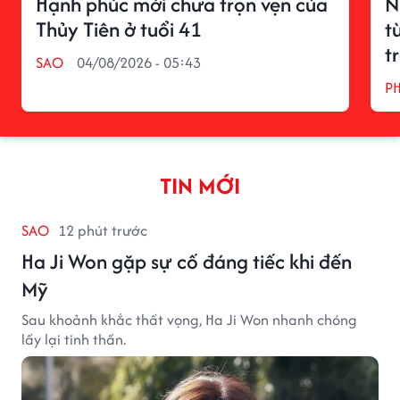
Hạnh phúc mới chưa trọn vẹn của
N
Thủy Tiên ở tuổi 41
t
t
SAO
04/08/2026 - 05:43
P
TIN MỚI
SAO
12 phút trước
Ha Ji Won gặp sự cố đáng tiếc khi đến
Mỹ
Sau khoảnh khắc thất vọng, Ha Ji Won nhanh chóng
lấy lại tinh thần.