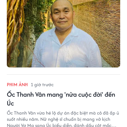
huyết của mình.
PHIM ẢNH
1 giờ trước
Ốc Thanh Vân mang 'nửa cuộc đời' đến
Úc
Ốc Thanh Vân vừa hé lộ dự án đặc biệt mà cô đã ấp ủ
suốt nhiều năm. Nữ nghệ sĩ chuẩn bị mang vở kịch
Người Vợ Ma sang Úc biểu diễn, đánh dấu cột mốc