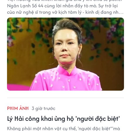
Ngăn Lạnh Số 44 cùng lời nhắn đầy tò mò. Sự trở lại
của nữ nghệ sĩ trong vở kịch tâm lý - kinh dị đang nhận
được nhiều quan tâm từ công chúng.
PHIM ẢNH
3 giờ trước
Lý Hải công khai ủng hộ 'người đặc biệt'
Không phải một nhân vật cụ thể, 'người đặc biệt”'mà