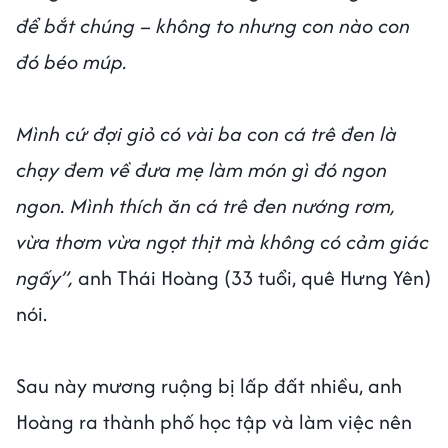
để bắt chúng – không to nhưng con nào con
đó béo múp.
Mình cứ đợi giỏ có vài ba con cá trê đen là
chạy đem về đưa mẹ làm món gì đó ngon
ngon. Mình thích ăn cá trê đen nướng rơm,
vừa thơm vừa ngọt thịt mà không có cảm giác
ngấy”,
anh Thái Hoàng (33 tuổi, quê Hưng Yên)
nói.
Sau này mương ruộng bị lấp đất nhiều, anh
Hoàng ra thành phố học tập và làm việc nên