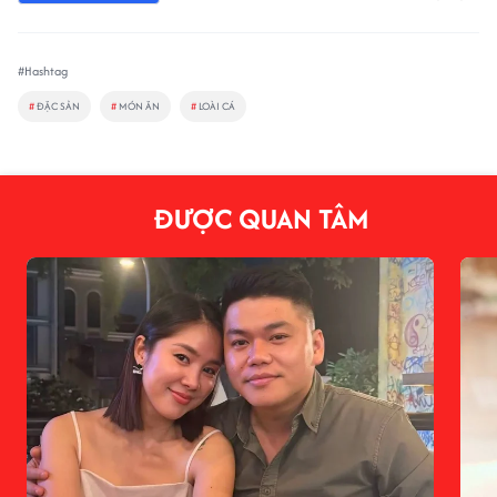
#Hashtag
#
ĐẶC SẢN
#
MÓN ĂN
#
LOÀI CÁ
ĐƯỢC QUAN TÂM