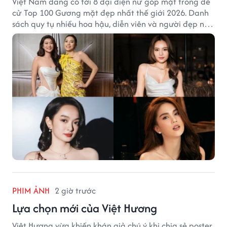
Việt Nam đang có tới 8 đại diện nữ góp mặt trong đề
cử Top 100 Gương mặt đẹp nhất thế giới 2026. Danh
sách quy tụ nhiều hoa hậu, diễn viên và người đẹp nổi
tiếng của showbiz Việt.
PHIM ẢNH
2 giờ trước
Lựa chọn mới của Việt Hương
Việt Hương vừa khiến khán giả chú ý khi chia sẻ poster