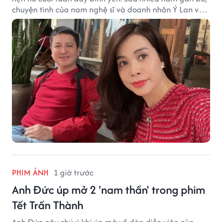
chuyện tình của nam nghệ sĩ và doanh nhân Ý Lan vẫn
nhận được sự quan tâm từ công chúng.
PHIM ẢNH
1 giờ trước
Anh Đức úp mở 2 'nam thần' trong phim
Tết Trấn Thành
Anh Đức gây chú ý khi úp mở về dàn diễn viên của