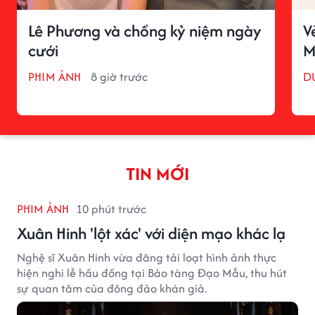
Lê Phương và chồng kỷ niệm ngày
V
cưới
M
PHIM ẢNH
8 giờ trước
D
TIN MỚI
PHIM ẢNH
10 phút trước
Xuân Hinh 'lột xác' với diện mạo khác lạ
Nghệ sĩ Xuân Hinh vừa đăng tải loạt hình ảnh thực
hiện nghi lễ hầu đồng tại Bảo tàng Đạo Mẫu, thu hút
sự quan tâm của đông đảo khán giả.