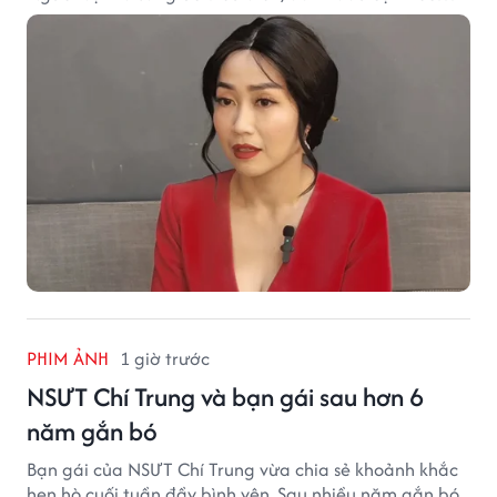
đáng nhớ trong hành trình làm nghề.
PHIM ẢNH
1 giờ trước
NSƯT Chí Trung và bạn gái sau hơn 6
năm gắn bó
Bạn gái của NSƯT Chí Trung vừa chia sẻ khoảnh khắc
hẹn hò cuối tuần đầy bình yên. Sau nhiều năm gắn bó,