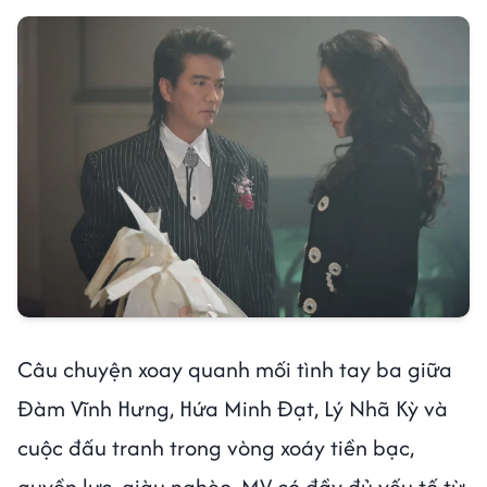
Câu chuyện xoay quanh mối tình tay ba giữa
Đàm Vĩnh Hưng, Hứa Minh Đạt, Lý Nhã Kỳ và
cuộc đấu tranh trong vòng xoáy tiền bạc,
quyền lực, giàu nghèo. MV có đầy đủ yếu tố từ