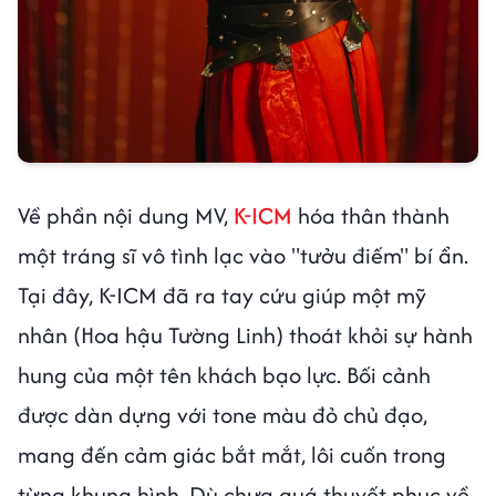
Về phần nội dung MV,
K-ICM
hóa thân thành
một tráng sĩ vô tình lạc vào "tưởu điếm" bí ẩn.
Tại đây, K-ICM đã ra tay cứu giúp một mỹ
nhân (Hoa hậu Tường Linh) thoát khỏi sự hành
hung của một tên khách bạo lực. Bối cảnh
được dàn dựng với tone màu đỏ chủ đạo,
mang đến cảm giác bắt mắt, lôi cuốn trong
từng khung hình. Dù chưa quá thuyết phục về