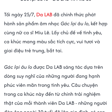
Tối ngày 25/7,
Da LAB
đã chính thức phát
hành sản phẩm âm nhạc
Gác lại âu lo
, kết hợp
cùng nữ ca sĩ Miu Lê. Lấy chủ đề về tình yêu,
ca khúc mang màu sắc tích cực, vui tươi và
giai điệu trẻ trung, bắt tai.
Gác lại âu lo
được Da LAB sáng tác dựa trên
dòng suy nghĩ của những người đang hạnh
phúc viên mãn trong tình yêu. Câu chuyện
trong ca khúc này đến từ chính trải nghiệm
thật của mỗi thành viên Da LAB - những người
đàn ông ngoài 30 tuổi đã lập gia đình, có con