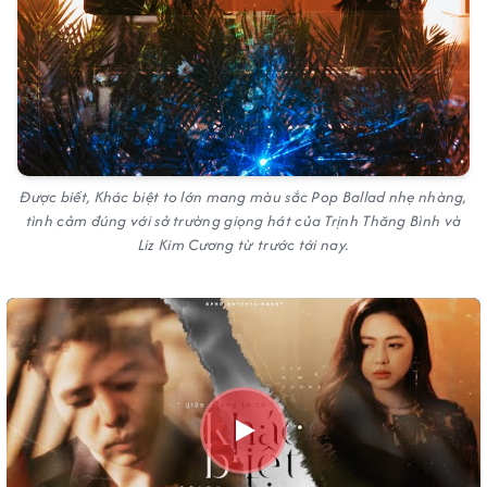
Được biết,
Khác biệt to lớn
mang màu sắc Pop Ballad nhẹ nhàng,
tình cảm đúng với sở trường giọng hát của Trịnh Thăng Bình và
Liz Kim Cương từ trước tới nay.