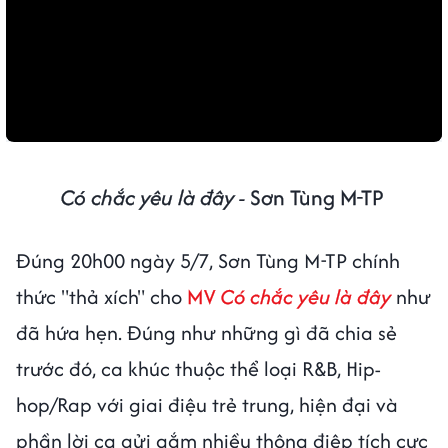
Có chắc yêu là đây -
Sơn Tùng M-TP
Đúng 20h00 ngày 5/7, Sơn Tùng M-TP chính
thức "thả xích" cho
MV
Có chắc yêu là đây
như
đã hứa hẹn. Đúng như những gì đã chia sẻ
trước đó, ca khúc thuộc thể loại R&B, Hip-
hop/Rap với giai điệu trẻ trung, hiện đại và
phần lời ca gửi gắm nhiều thông điệp tích cực