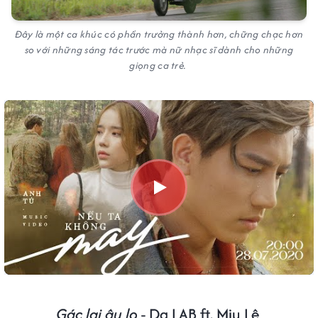
Đây là một ca khúc có phần trưởng thành hơn, chững chạc hơn
so với những sáng tác trước mà nữ nhạc sĩ dành cho những
giọng ca trẻ.
Gác lại âu lo
- Da LAB ft. Miu Lê