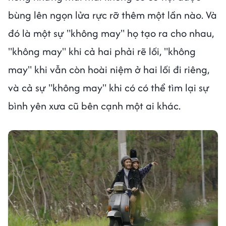
bùng lên ngọn lửa rực rỡ thêm một lần nào. Và
đó là một sự "không may" họ tạo ra cho nhau,
"không may" khi cả hai phải rẽ lối, "không
may" khi vẫn còn hoài niệm ở hai lối đi riêng,
và cả sự "không may" khi có có thể tìm lại sự
bình yên xưa cũ bên cạnh một ai khác.