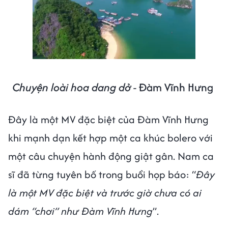
Chuyện loài hoa dang dở -
Đàm Vĩnh Hưng
Đây là một MV đặc biệt của Đàm Vĩnh Hưng
khi mạnh dạn kết hợp một ca khúc bolero với
một câu chuyện hành động giật gân. Nam ca
sĩ đã từng tuyên bố trong buổi họp báo: “
Đây
là một MV đặc biệt và trước giờ chưa có ai
dám “chơi” như Đàm Vĩnh Hưng
”.