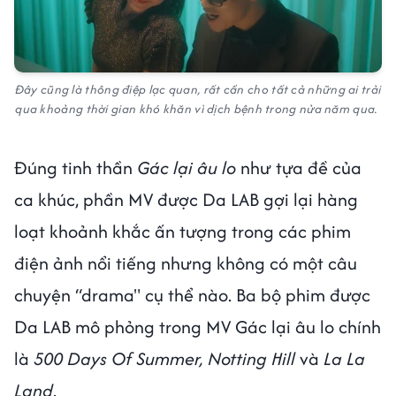
Đây cũng là thông điệp lạc quan, rất cần cho tất cả những ai trải
qua khoảng thời gian khó khăn vì dịch bệnh trong nửa năm qua.
Đúng tinh thần
Gác lại âu lo
như tựa đề của
ca khúc, phần MV được Da LAB gợi lại hàng
loạt khoảnh khắc ấn tượng trong các phim
điện ảnh nổi tiếng nhưng không có một câu
chuyện “drama" cụ thể nào. Ba bộ phim được
Da LAB mô phỏng trong MV Gác lại âu lo chính
là
500 Days Of Summer, Notting Hill
và
La La
Land
.