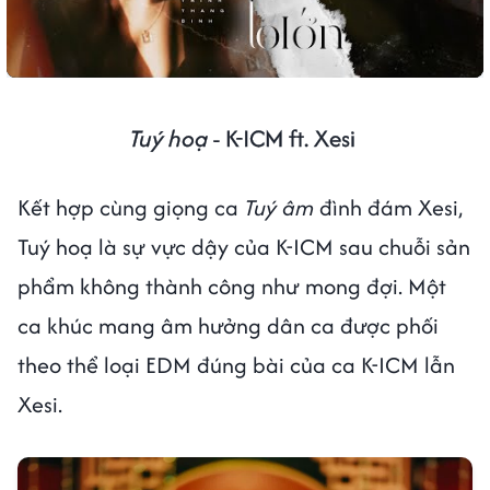
Tuý hoạ
- K-ICM ft. Xesi
Kết hợp cùng giọng ca
Tuý âm
đình đám Xesi,
Tuý hoạ là sự vực dậy của K-ICM sau chuỗi sản
phẩm không thành công như mong đợi. Một
ca khúc mang âm hưởng dân ca được phối
theo thể loại EDM đúng bài của ca K-ICM lẫn
Xesi.