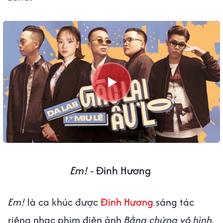
Em! -
Đinh Hương
Em!
là ca khúc được
Đinh Hương
sáng tác
riêng nhạc phim điện ảnh
Bằng chứng vô hình.