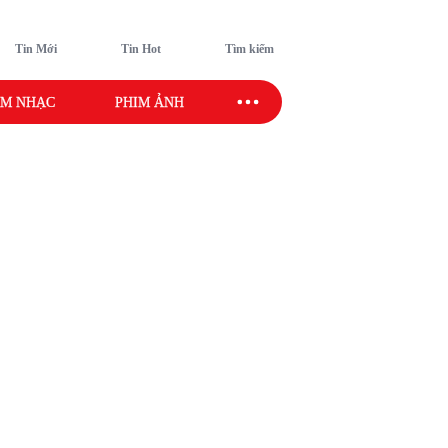
Tin Mới
Tin Hot
Tìm kiếm
M NHẠC
PHIM ẢNH
SAO SPORT