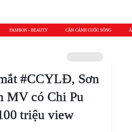
FASHION - BEAUTY
CẬN CẢNH CUỘC SỐNG
Â
 mắt #CCYLĐ, Sơn
m MV có Chi Pu
100 triệu view