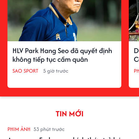
HLV Park Hang Seo đã quyết định
D
không tiếp tục cầm quân
C
SAO SPORT
5 giờ trước
P
TIN MỚI
PHIM ẢNH
53 phút trước