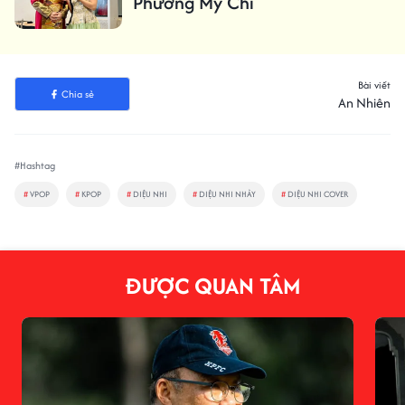
Phương Mỹ Chi
Bài viết
Chia sẻ
An Nhiên
#Hashtag
#
VPOP
#
KPOP
#
DIỆU NHI
#
DIỆU NHI NHẢY
#
DIỆU NHI COVER
ĐƯỢC QUAN TÂM