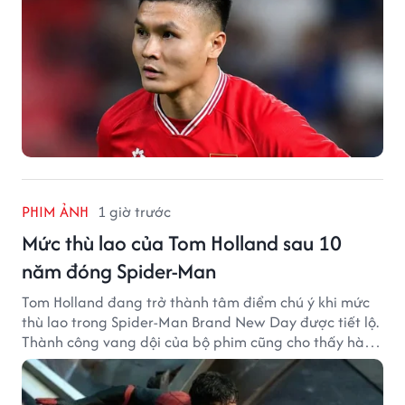
PHIM ẢNH
1 giờ trước
Mức thù lao của Tom Holland sau 10
năm đóng Spider-Man
Tom Holland đang trở thành tâm điểm chú ý khi mức
thù lao trong Spider-Man Brand New Day được tiết lộ.
Thành công vang dội của bộ phim cũng cho thấy hành
trình thăng hạng đáng chú ý của nam diễn viên sau
một thập kỷ gắn bó với vai Người Nhện.