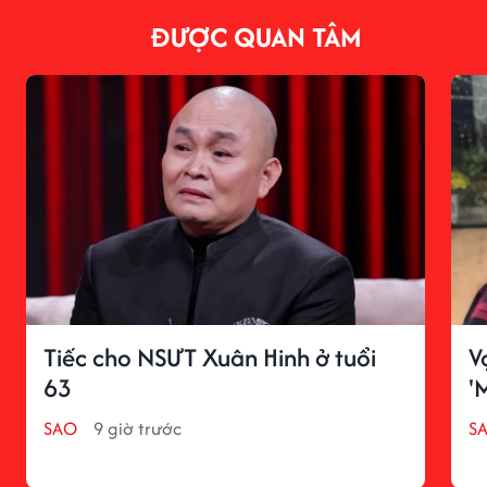
ĐƯỢC QUAN TÂM
Tiếc cho NSƯT Xuân Hinh ở tuổi
V
63
'
SAO
9 giờ trước
S