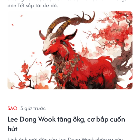
đón Tết sắp tới dư dả.
SAO
3 giờ trước
Lee Dong Wook tăng 8kg, cơ bắp cuốn
hút
Hình ảnh mới đây của Lee Dong Wook nhận sự yêu