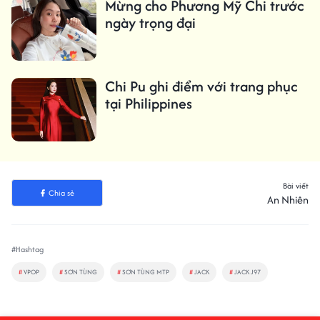
Mừng cho Phương Mỹ Chi trước
ngày trọng đại
Chi Pu ghi điểm với trang phục
tại Philippines
Bài viết
Chia sẻ
An Nhiên
#Hashtag
#
VPOP
#
SƠN TÙNG
#
SƠN TÙNG MTP
#
JACK
#
JACK J97